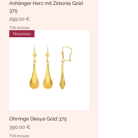
Anhänger Herz mit Zirkonia Gold
375
Prix
299,00 €
TVA Incluse
Nouveau
Ohrringe Diasya Gold 375
Prix
390,00 €
TVA Incluse