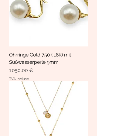
Ohrringe Gold 750 ( 18K) mit
Süßwasserperle 9mm
Prix
1 050,00 €
TVA Incluse