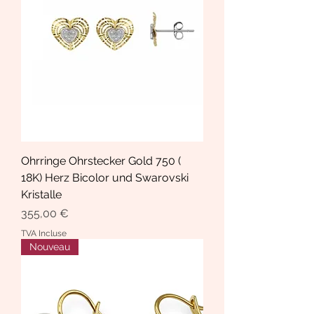
Ohrringe Ohrstecker Gold 750 (
18K) Herz Bicolor und Swarovski
Kristalle
Prix
355,00 €
TVA Incluse
Nouveau