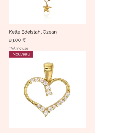
Kette Edelstahl Ozean
Prix
29,00 €
TVA Incluse
Nouveau