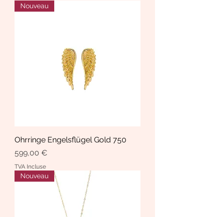
Nouveau
Ohrringe Engelsflügel Gold 750
Prix
599,00 €
TVA Incluse
Nouveau