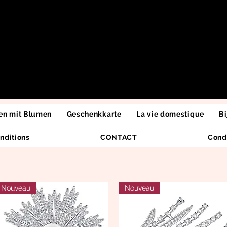
n mit Blumen
Geschenkkarte
La vie domestique
Bi
nditions
CONTACT
Cond
Nouveau
Nouveau