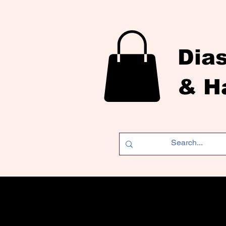
Dia
& H