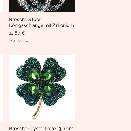
Brosche Silber
Aperçu rapide
Königsschlange mit Zirkonium
Prix
12,80 €
TVA Incluse
Brosche Crystal Lover 3,6 cm
Aperçu rapide