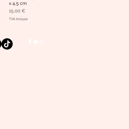
x 4,5 cm
Prix
15,00 €
TVA Incluse