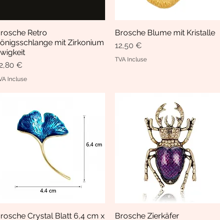
rosche Retro
Brosche Blume mit Kristalle
Aperçu rapide
Aperçu rapide
önigsschlange mit Zirkonium
Prix
12,50 €
wigkeit
TVA Incluse
rix
2,80 €
VA Incluse
rosche Crystal Blatt 6,4 cm x
Brosche Zierkäfer
Aperçu rapide
Aperçu rapide