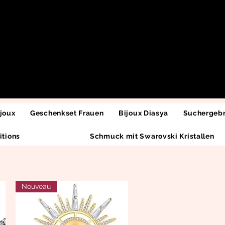
joux
Geschenkset Frauen
Bijoux Diasya
Suchergebn
itions
Schmuck mit Swarovski Kristallen
Nouveau