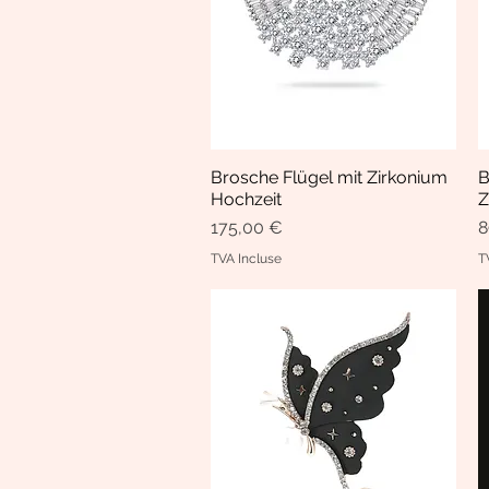
Brosche Flügel mit Zirkonium
B
Aperçu rapide
Hochzeit
Z
Prix
P
175,00 €
8
TVA Incluse
T