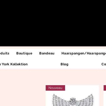
oduits
Boutique
Bandeau
Haarspangen/Haarspange
 York Kollektion
Blog
Co
Nouveau