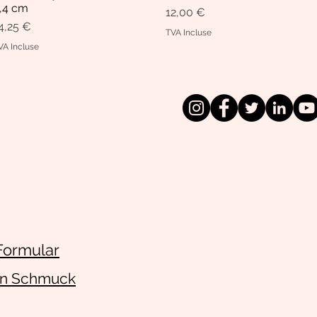
,4 cm
Prix
12,00 €
rix
4,25 €
TVA Incluse
VA Incluse
Formular
en Schmuck