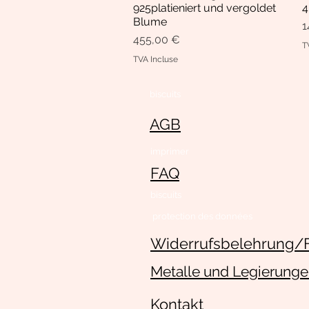
925platieniert und vergoldet
4
Blume
P
1
Prix
455,00 €
T
TVA Incluse
biscuits
AGB
imprimer
FAQ
biscuits
protection des données
Widerrufsbelehrung/
Metalle und Legierung
Kontakt