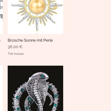
m
Brosche Sonne mit Perle
Aperçu rapide
Prix
36,00 €
TVA Incluse