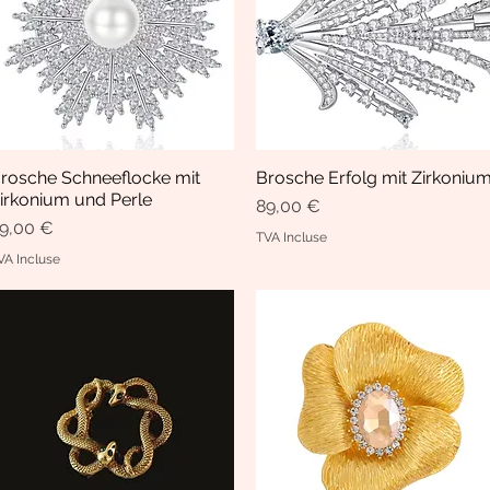
rosche Schneeflocke mit
Brosche Erfolg mit Zirkoniu
Aperçu rapide
Aperçu rapide
irkonium und Perle
Prix
89,00 €
rix
9,00 €
TVA Incluse
VA Incluse