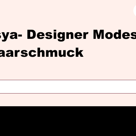
sya- Designer Mod
aarschmuck
Diasya