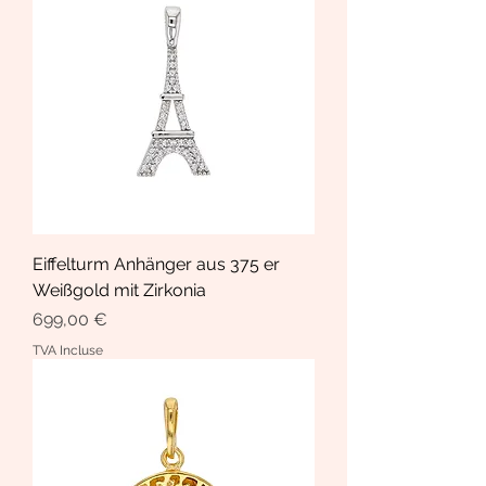
Eiffelturm Anhänger aus 375 er
Weißgold mit Zirkonia
Prix
699,00 €
TVA Incluse