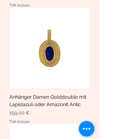
TVA Incluse
Anhänger Damen Golddouble mit
Lapislazuli oder Amazonit Antic
Prix
159,00 €
TVA Incluse