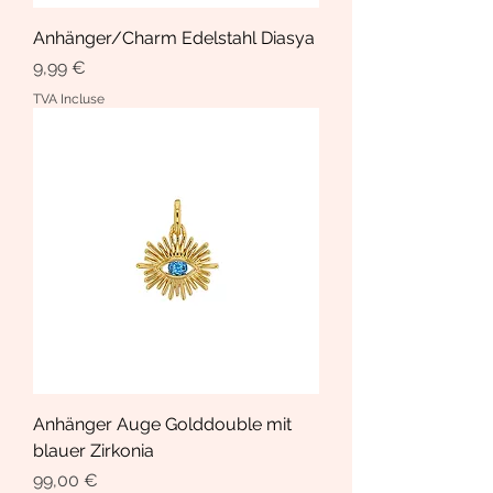
Anhänger/Charm Edelstahl Diasya
Prix
9,99 €
TVA Incluse
Anhänger Auge Golddouble mit
blauer Zirkonia
Prix
99,00 €