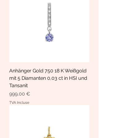
Anhänger Gold 750 18 K Weißgold
mit 5 Diamanten 0,03 ct in HSI und
Tansanit
Prix
999,00 €
TVA Incluse