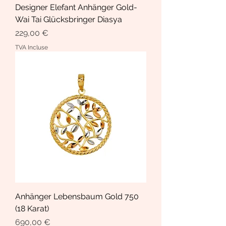
Designer Elefant Anhänger Gold-
Wai Tai Glücksbringer Diasya
Prix
229,00 €
TVA Incluse
Anhänger Lebensbaum Gold 750
(18 Karat)
Prix
690,00 €