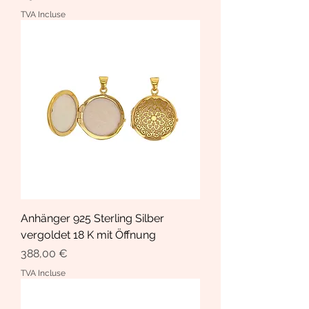
TVA Incluse
Anhänger 925 Sterling Silber
vergoldet 18 K mit Öffnung
Prix
388,00 €
TVA Incluse