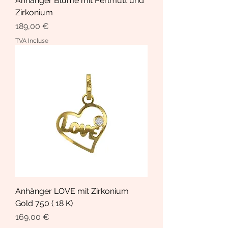
Anhänger Blume mit Perlmutt und
Zirkonium
Prix
189,00 €
TVA Incluse
Anhänger LOVE mit Zirkonium
Gold 750 ( 18 K)
Prix
169,00 €