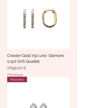
Creolen Gold 750 und -Diamant
0,5ct GVS Qualität
Prix
2 699,00 €
TVA Incluse
Nouveau