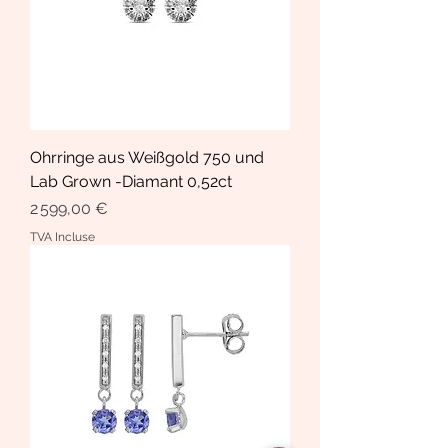
Ohrringe aus Weißgold 750 und
Lab Grown -Diamant 0,52ct
Prix
2 599,00 €
TVA Incluse