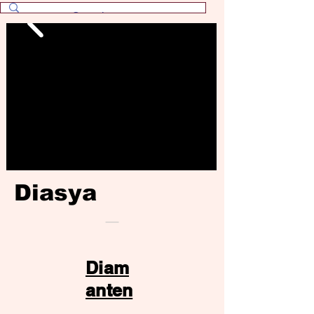
Diasya
Diam
anten