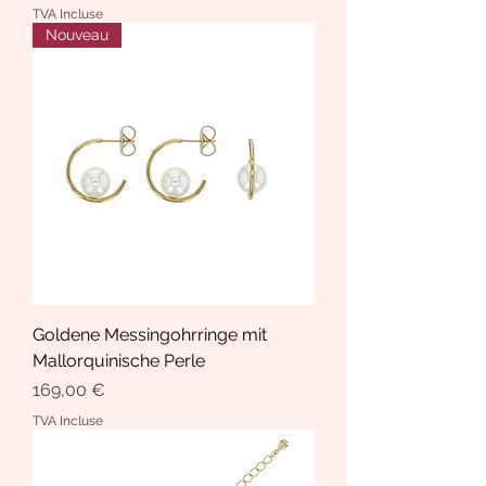
TVA Incluse
Nouveau
Goldene Messingohrringe mit
Mallorquinische Perle
Prix
169,00 €
TVA Incluse