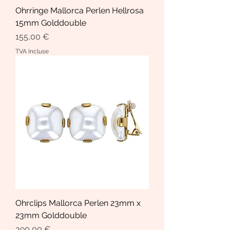
Ohrringe Mallorca Perlen Hellrosa
15mm Golddouble
Prix
155,00 €
TVA Incluse
Ohrclips Mallorca Perlen 23mm x
23mm Golddouble
Prix
390,00 €