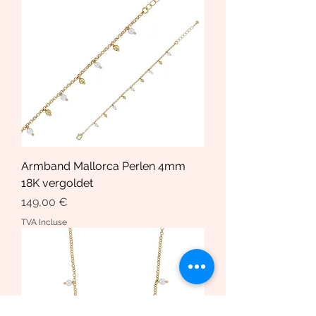
Armband Mallorca Perlen 4mm
18K vergoldet
Prix
149,00 €
TVA Incluse