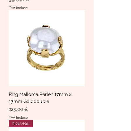
TVA Incluse
Ring Mallorca Perlen 17mm x
17mm Golddouble
Prix
225,00 €
TVA Incluse
Nouveau