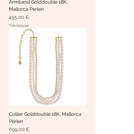
Armband Golddouble 18K,
Mallorca Perlen
Prix
455,00 €
TVA Incluse
Collier Golddouble 18K, Mallorca
Perlen
Prix
699,00 €