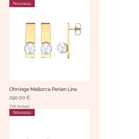
Nouveau
Ohrringe Mallorca Perlen Lina
Prix
290,00 €
TVA Incluse
Nouveau