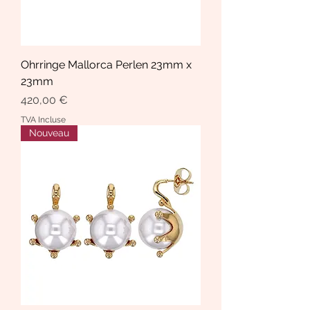
Ohrringe Mallorca Perlen 23mm x
23mm
Prix
420,00 €
TVA Incluse
Nouveau