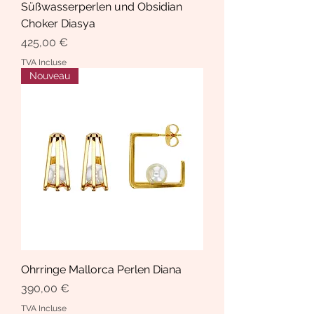
Süßwasserperlen und Obsidian
Choker Diasya
Prix
425,00 €
TVA Incluse
Nouveau
Ohrringe Mallorca Perlen Diana
Prix
390,00 €
TVA Incluse