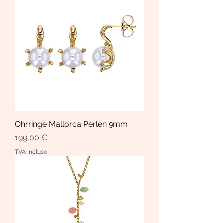
Ohrringe Mallorca Perlen 9mm
Prix
199,00 €
TVA Incluse