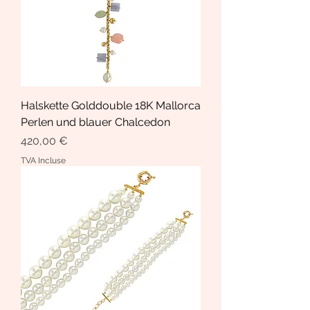
Halskette Golddouble 18K Mallorca
Perlen und blauer Chalcedon
Prix
420,00 €
TVA Incluse