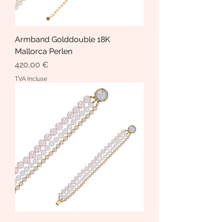
Armband Golddouble 18K
Mallorca Perlen
Prix
420,00 €
TVA Incluse