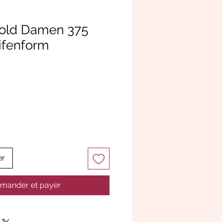
Gold Damen 375
ifenform
er
ander et payer