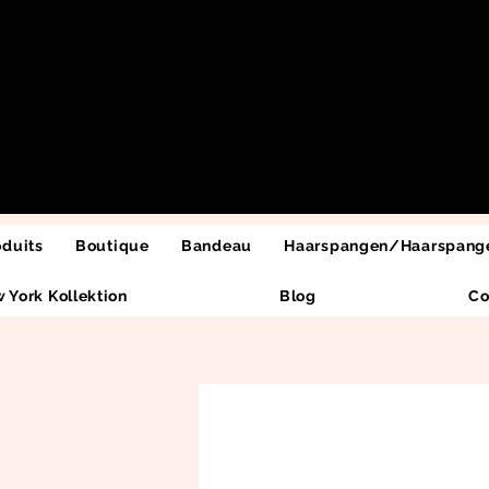
oduits
Boutique
Bandeau
Haarspangen/Haarspange
 York Kollektion
Blog
Co