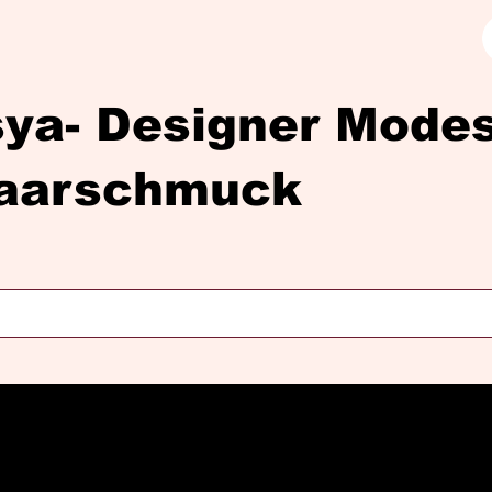
sya- Designer Mod
aarschmuck
Diasya