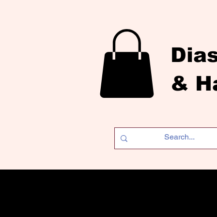
Dia
& H