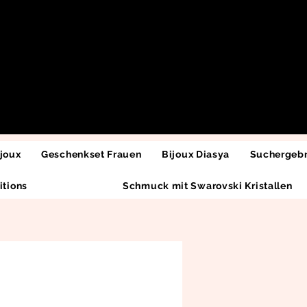
joux
Geschenkset Frauen
Bijoux Diasya
Suchergebn
itions
Schmuck mit Swarovski Kristallen