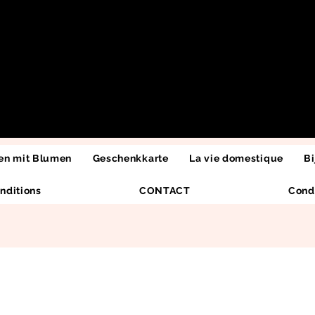
n mit Blumen
Geschenkkarte
La vie domestique
Bi
nditions
CONTACT
Cond