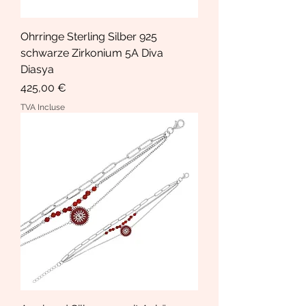
Ohrringe Sterling Silber 925
schwarze Zirkonium 5A Diva
Diasya
Prix
425,00 €
TVA Incluse