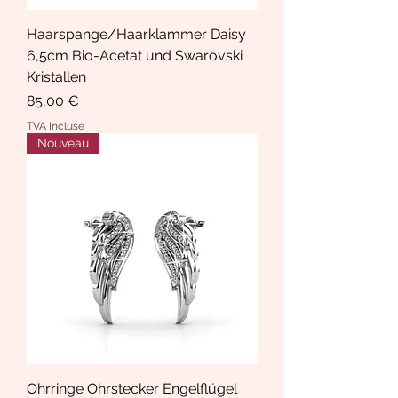
Haarspange/Haarklammer Daisy
6,5cm Bio-Acetat und Swarovski
Kristallen
Prix
85,00 €
TVA Incluse
Nouveau
Ohrringe Ohrstecker Engelflügel