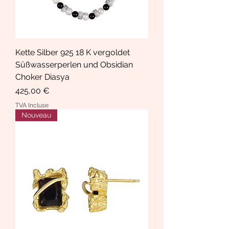
Kette Silber 925 18 K vergoldet
Süßwasserperlen und Obsidian
Choker Diasya
Prix
425,00 €
TVA Incluse
Nouveau