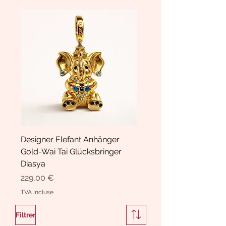
Designer Elefant Anhänger
Haarspange Samt mit Sc
Gold-Wai Tai Glücksbringer
und Kristallen Hasrschle
Diasya
Diasya
Prix
Prix
229,00 €
189,00 €
TVA Incluse
TVA Incluse
Filtrer