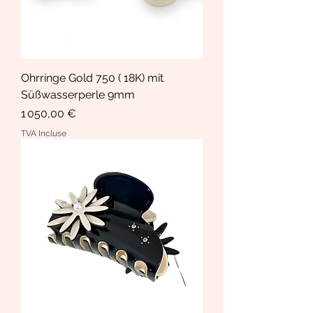
Ohrringe Gold 750 ( 18K) mit
Süßwasserperle 9mm
Prix
1 050,00 €
TVA Incluse