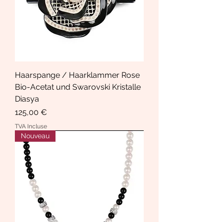
Haarspange / Haarklammer Rose
Bio-Acetat und Swarovski Kristalle
Diasya
Prix
125,00 €
TVA Incluse
Nouveau