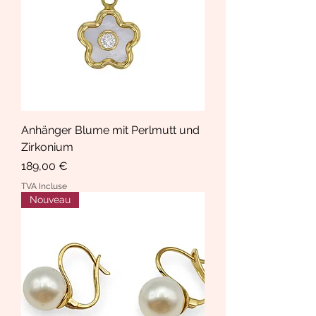
Anhänger Blume mit Perlmutt und
Zirkonium
Prix
189,00 €
TVA Incluse
Nouveau