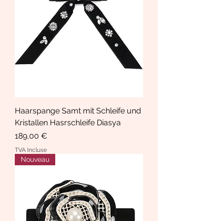
Haarspange Samt mit Schleife und
Kristallen Hasrschleife Diasya
Prix
189,00 €
TVA Incluse
Nouveau