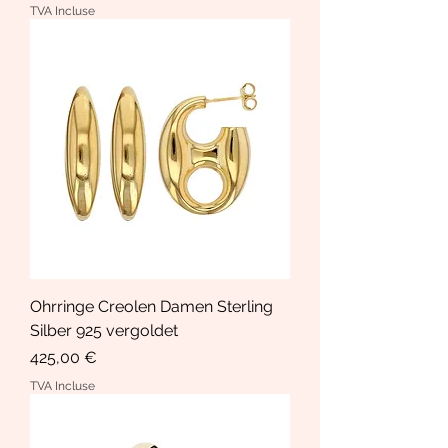
TVA Incluse
Ohrringe Creolen Damen Sterling
Silber 925 vergoldet
Prix
425,00 €
TVA Incluse