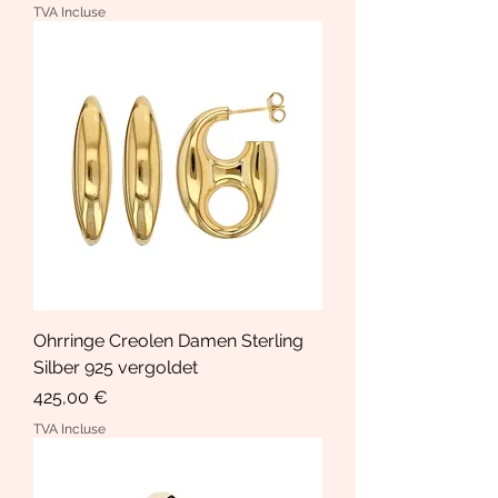
TVA Incluse
Ohrringe Creolen Damen Sterling
Silber 925 vergoldet
Prix
425,00 €
TVA Incluse