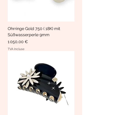
Ohrringe Gold 750 ( 18K) mit
Süßwasserperle 9mm
Prix
1 050,00 €
TVA Incluse