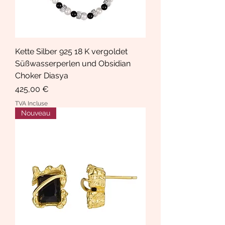
Kette Silber 925 18 K vergoldet
Süßwasserperlen und Obsidian
Choker Diasya
Prix
425,00 €
TVA Incluse
Nouveau