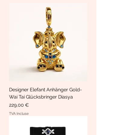
Designer Elefant Anhänger Gold-
Wai Tai Glücksbringer Diasya
Prix
229,00 €
TVA Incluse