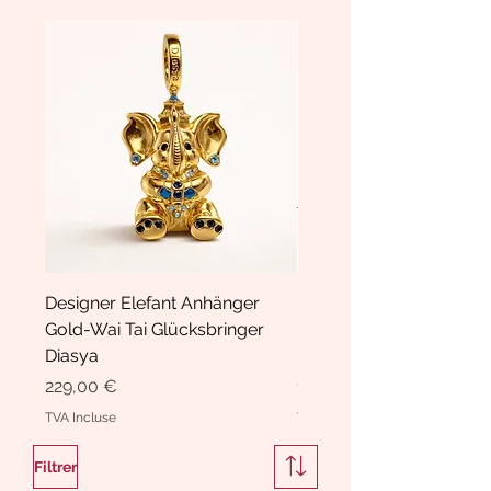
Designer Elefant Anhänger
Haarspange Samt mit Sc
Gold-Wai Tai Glücksbringer
und Kristallen Hasrschle
Diasya
Diasya
Prix
Prix
229,00 €
189,00 €
TVA Incluse
TVA Incluse
Filtrer