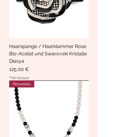
Haarspange / Haarklammer Rose
Bio-Acetat und Swarovski Kristalle
Diasya
Prix
125,00 €
TVA Incluse
Nouveau