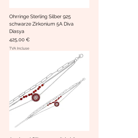
Ohrringe Sterling Silber 925
schwarze Zirkonium 5A Diva
Diasya
Prix
425,00 €
TVA Incluse