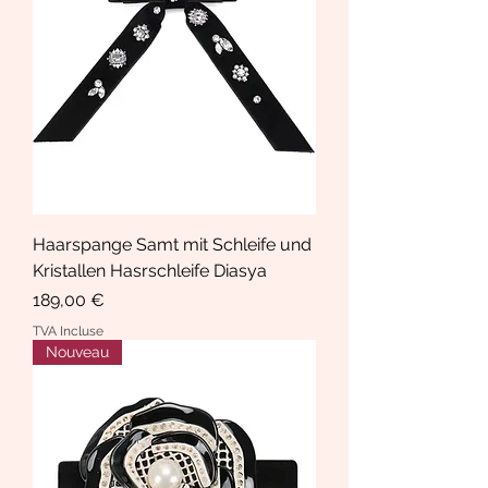
Haarspange Samt mit Schleife und
Kristallen Hasrschleife Diasya
Prix
189,00 €
TVA Incluse
Nouveau