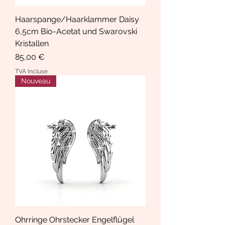
Haarspange/Haarklammer Daisy
6,5cm Bio-Acetat und Swarovski
Kristallen
Prix
85,00 €
TVA Incluse
Nouveau
Ohrringe Ohrstecker Engelflügel