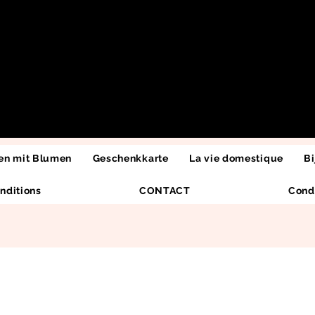
n mit Blumen
Geschenkkarte
La vie domestique
Bi
nditions
CONTACT
Cond