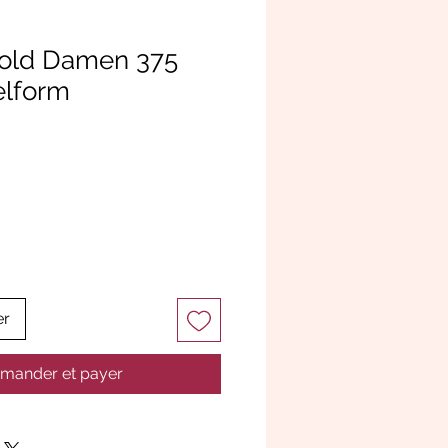
Gold Damen 375
elform
er
ander et payer