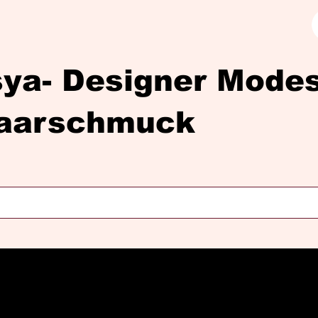
sya- Designer Mod
aarschmuck
Diasya