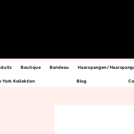
oduits
Boutique
Bandeau
Haarspangen/Haarspange
 York Kollektion
Blog
Co