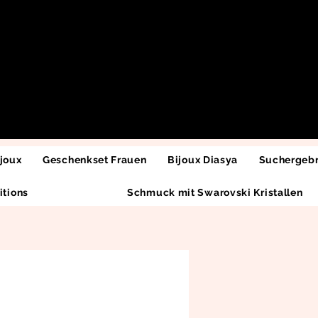
joux
Geschenkset Frauen
Bijoux Diasya
Suchergebn
itions
Schmuck mit Swarovski Kristallen