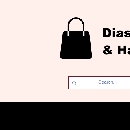
Dia
& H