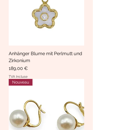
Anhänger Blume mit Perlmutt und
Zirkonium
Prix
189,00 €
TVA Incluse
Nouveau