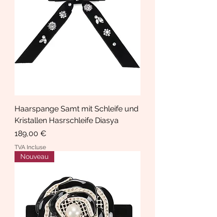
Haarspange Samt mit Schleife und
Kristallen Hasrschleife Diasya
Prix
189,00 €
TVA Incluse
Nouveau