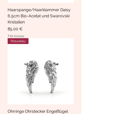
Haarspange/Haarklammer Daisy
6,5cm Bio-Acetat und Swarovski
Kristallen
Prix
85,00 €
TVA Incluse
Nouveau
Ohrringe Ohrstecker Engelflügel