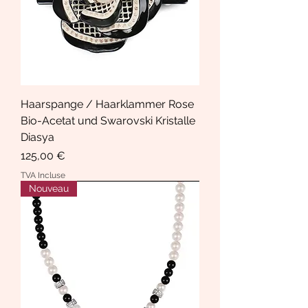
Haarspange / Haarklammer Rose
Bio-Acetat und Swarovski Kristalle
Diasya
Prix
125,00 €
TVA Incluse
Nouveau