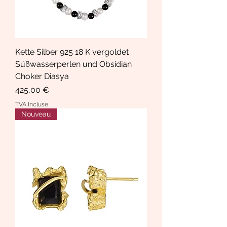
Kette Silber 925 18 K vergoldet
Süßwasserperlen und Obsidian
Choker Diasya
Prix
425,00 €
TVA Incluse
Nouveau