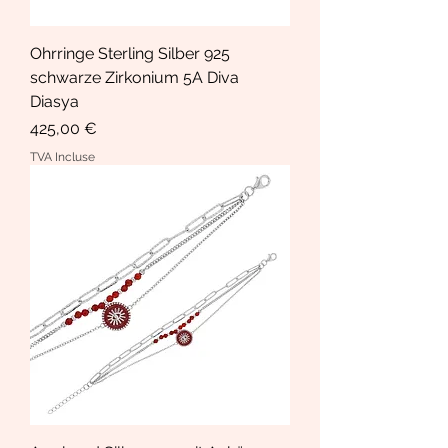
Ohrringe Sterling Silber 925
schwarze Zirkonium 5A Diva
Diasya
Prix
425,00 €
TVA Incluse