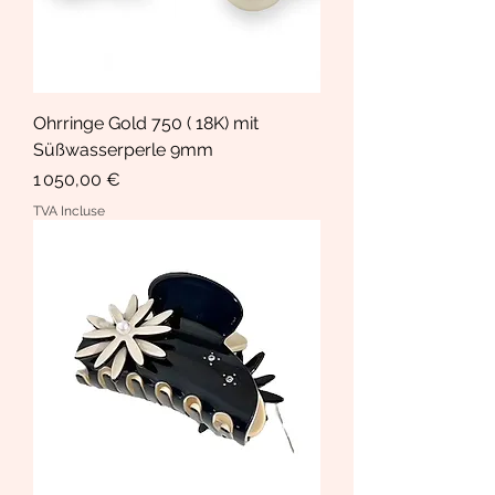
Ohrringe Gold 750 ( 18K) mit
Süßwasserperle 9mm
Prix
1 050,00 €
TVA Incluse