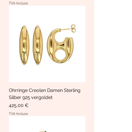
TVA Incluse
Ohrringe Creolen Damen Sterling
Silber 925 vergoldet
Prix
425,00 €
TVA Incluse