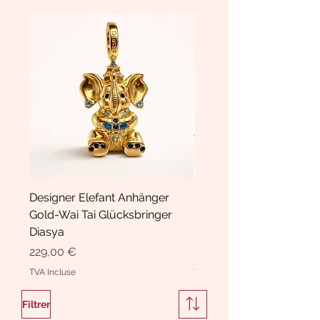
Designer Elefant Anhänger
Haarspange Samt mit Sc
Gold-Wai Tai Glücksbringer
und Kristallen Hasrschle
Diasya
Diasya
Prix
Prix
229,00 €
189,00 €
TVA Incluse
TVA Incluse
Filtrer