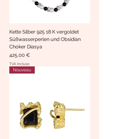
Kette Silber 925 18 K vergoldet
Süßwasserperlen und Obsidian
Choker Diasya
Prix
425,00 €
TVA Incluse
Nouveau