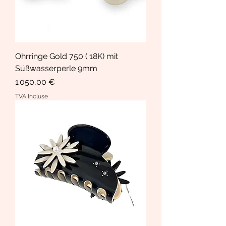
Ohrringe Gold 750 ( 18K) mit
Süßwasserperle 9mm
Prix
1 050,00 €
TVA Incluse