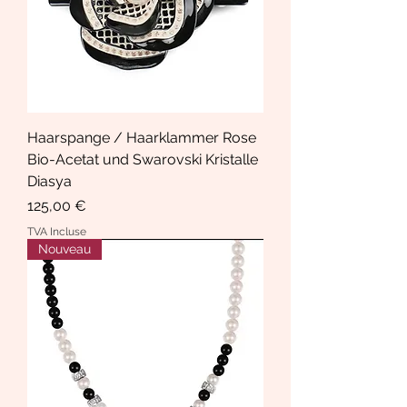
Haarspange / Haarklammer Rose
Bio-Acetat und Swarovski Kristalle
Diasya
Prix
125,00 €
TVA Incluse
Nouveau