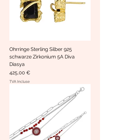
Ohrringe Sterling Silber 925
schwarze Zirkonium 5A Diva
Diasya
Prix
425,00 €
TVA Incluse