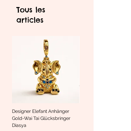
Tous les
articles
Designer Elefant Anhänger
Haarspange Samt mit Sc
Gold-Wai Tai Glücksbringer
und Kristallen Hasrschle
Diasya
Diasya