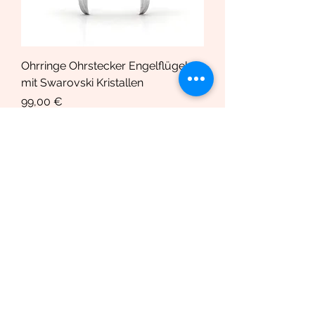
Ohrringe Ohrstecker Engelflügel
mit Swarovski Kristallen
Prix
99,00 €
TVA Incluse