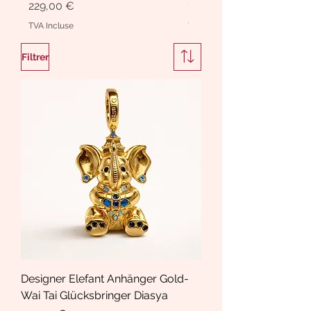
Prix
Prix
229,00 €
189,00 €
TVA Incluse
TVA Incluse
Filtrer
Designer Elefant Anhänger Gold-
Wai Tai Glücksbringer Diasya