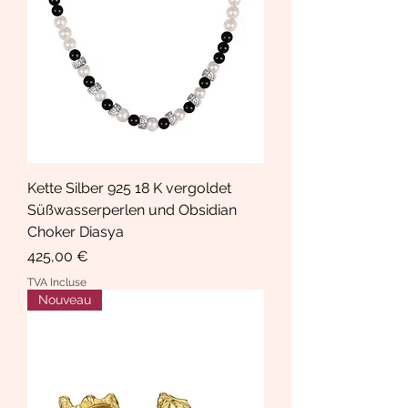
Kette Silber 925 18 K vergoldet
Süßwasserperlen und Obsidian
Choker Diasya
Prix
425,00 €
TVA Incluse
Nouveau