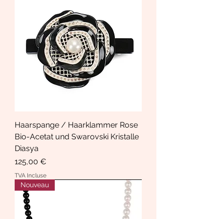
Haarspange / Haarklammer Rose
Bio-Acetat und Swarovski Kristalle
Diasya
Prix
125,00 €
TVA Incluse
Nouveau