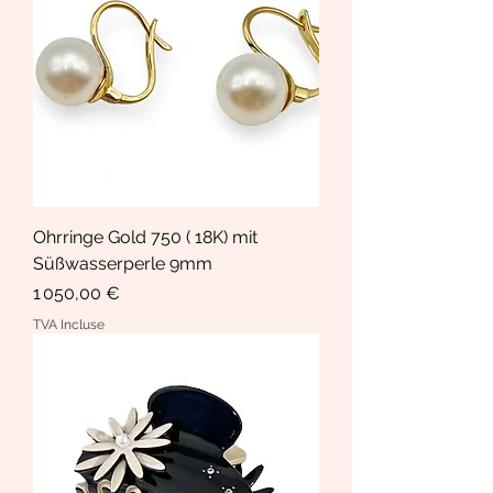
Ohrringe Gold 750 ( 18K) mit
Süßwasserperle 9mm
Prix
1 050,00 €
TVA Incluse