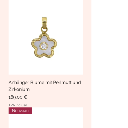
Anhänger Blume mit Perlmutt und
Zirkonium
Prix
189,00 €
TVA Incluse
Nouveau