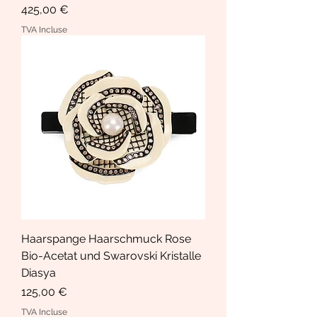
Prix
425,00 €
TVA Incluse
Haarspange Haarschmuck Rose
Bio-Acetat und Swarovski Kristalle
Diasya
Prix
125,00 €
TVA Incluse