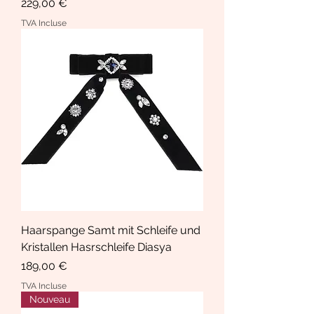
Prix
229,00 €
TVA Incluse
Haarspange Samt mit Schleife und
Kristallen Hasrschleife Diasya
Prix
189,00 €
TVA Incluse
Nouveau