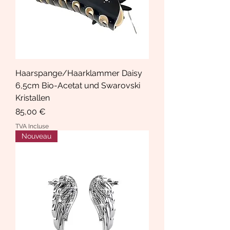
Haarspange/Haarklammer Daisy
6,5cm Bio-Acetat und Swarovski
Kristallen
Prix
85,00 €
TVA Incluse
Nouveau