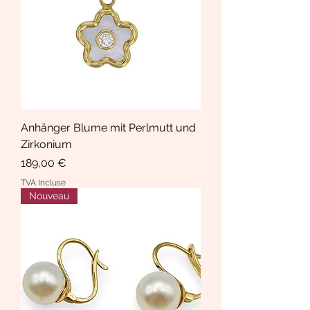
Anhänger Blume mit Perlmutt und
Zirkonium
Prix
189,00 €
TVA Incluse
Nouveau