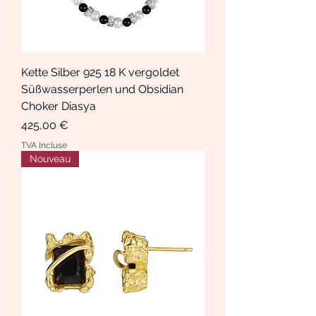
Kette Silber 925 18 K vergoldet
Süßwasserperlen und Obsidian
Choker Diasya
Prix
425,00 €
TVA Incluse
Nouveau