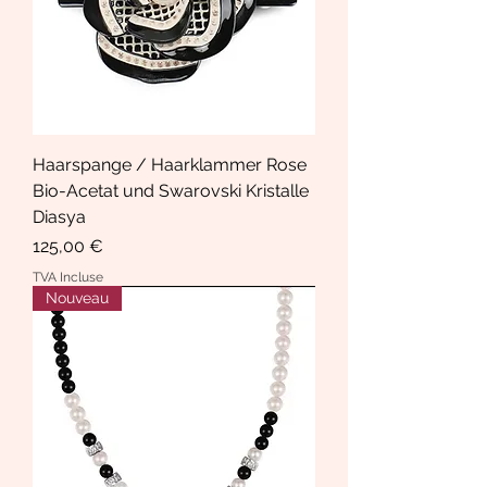
Haarspange / Haarklammer Rose
Bio-Acetat und Swarovski Kristalle
Diasya
Prix
125,00 €
TVA Incluse
Nouveau