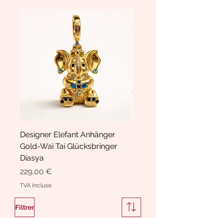
Designer Elefant Anhänger
Haarspange Samt mit Sc
Gold-Wai Tai Glücksbringer
und Kristallen Hasrschle
Diasya
Diasya
Prix
Prix
229,00 €
189,00 €
TVA Incluse
TVA Incluse
Filtrer