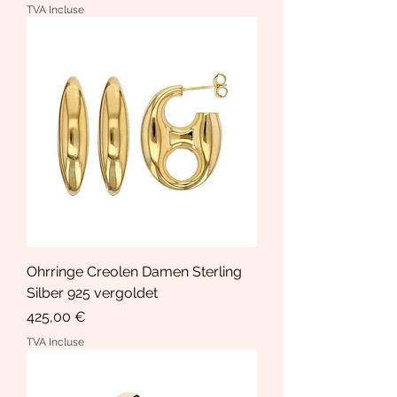
TVA Incluse
Ohrringe Creolen Damen Sterling
Silber 925 vergoldet
Prix
425,00 €
TVA Incluse