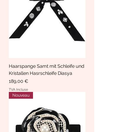
Haarspange Samt mit Schleife und
Kristallen Hasrschleife Diasya
Prix
189,00 €
TVA Incluse
Nouveau