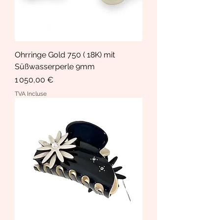
Ohrringe Gold 750 ( 18K) mit
Süßwasserperle 9mm
Prix
1 050,00 €
TVA Incluse