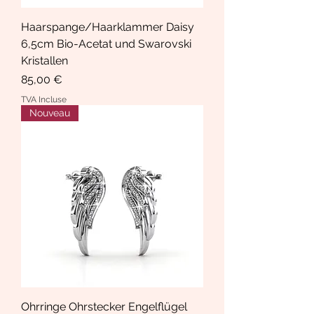
Haarspange/Haarklammer Daisy
6,5cm Bio-Acetat und Swarovski
Kristallen
Prix
85,00 €
TVA Incluse
Nouveau
Ohrringe Ohrstecker Engelflügel