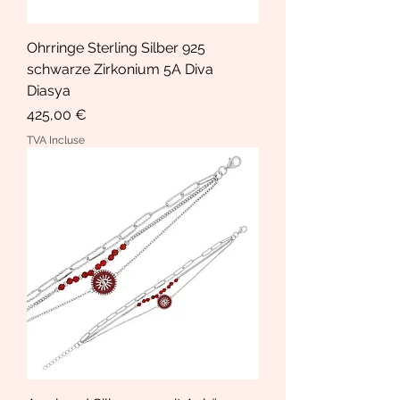
Ohrringe Sterling Silber 925
schwarze Zirkonium 5A Diva
Diasya
Prix
425,00 €
TVA Incluse