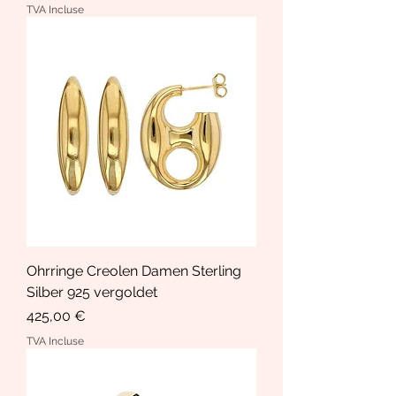
TVA Incluse
Ohrringe Creolen Damen Sterling
Silber 925 vergoldet
Prix
425,00 €
TVA Incluse