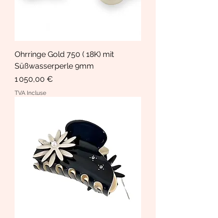
Ohrringe Gold 750 ( 18K) mit
Süßwasserperle 9mm
Prix
1 050,00 €
TVA Incluse