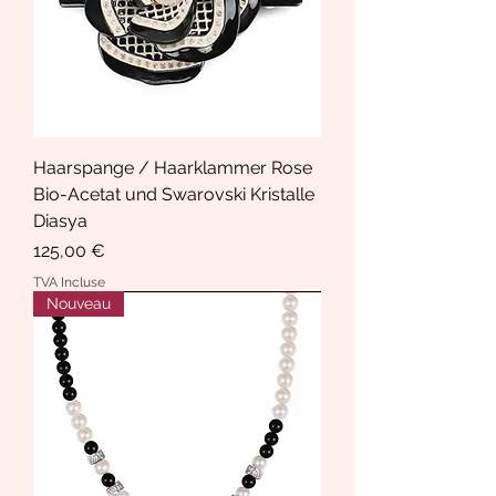
Haarspange / Haarklammer Rose
Bio-Acetat und Swarovski Kristalle
Diasya
Prix
125,00 €
TVA Incluse
Nouveau