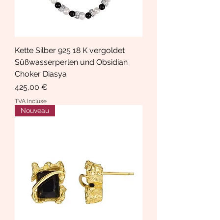
Kette Silber 925 18 K vergoldet
Süßwasserperlen und Obsidian
Choker Diasya
Prix
425,00 €
TVA Incluse
Nouveau