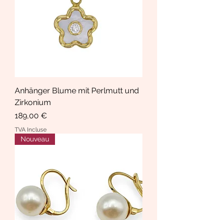
Anhänger Blume mit Perlmutt und
Zirkonium
Prix
189,00 €
TVA Incluse
Nouveau