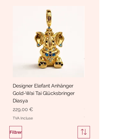
Designer Elefant Anhänger
Haarspange Samt mit Sc
Gold-Wai Tai Glücksbringer
und Kristallen Hasrschle
Diasya
Diasya
Prix
Prix
229,00 €
189,00 €
TVA Incluse
TVA Incluse
Filtrer