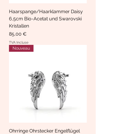
Haarspange/Haarklammer Daisy
6,5cm Bio-Acetat und Swarovski
Kristallen
Prix
85,00 €
TVA Incluse
Nouveau
Ohrringe Ohrstecker Engelflügel