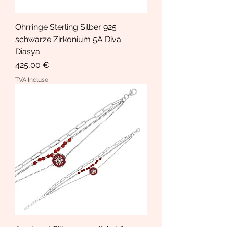
Ohrringe Sterling Silber 925
schwarze Zirkonium 5A Diva
Diasya
Prix
425,00 €
TVA Incluse