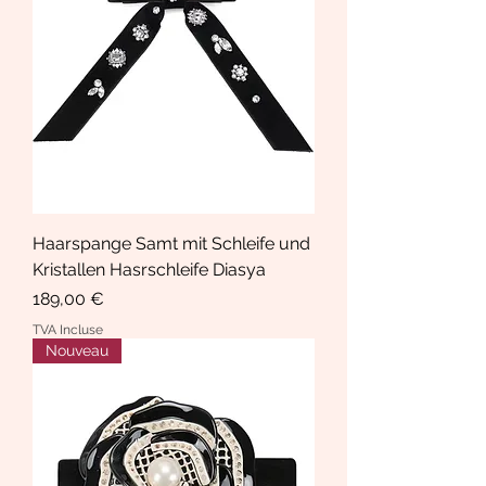
Haarspange Samt mit Schleife und
Kristallen Hasrschleife Diasya
Prix
189,00 €
TVA Incluse
Nouveau