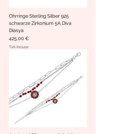
Ohrringe Sterling Silber 925
schwarze Zirkonium 5A Diva
Diasya
Prix
425,00 €
TVA Incluse