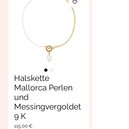
Halskette
Mallorca Perlen
und
Messingvergoldet
9 K
Prix
115,00 €