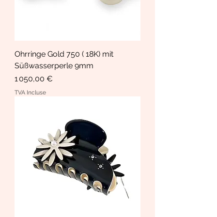
Ohrringe Gold 750 ( 18K) mit
Süßwasserperle 9mm
Prix
1 050,00 €
TVA Incluse