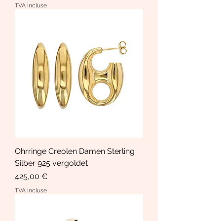
TVA Incluse
Ohrringe Creolen Damen Sterling
Silber 925 vergoldet
Prix
425,00 €
TVA Incluse