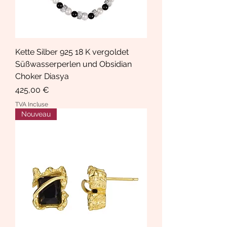
Kette Silber 925 18 K vergoldet
Süßwasserperlen und Obsidian
Choker Diasya
Prix
425,00 €
TVA Incluse
Nouveau