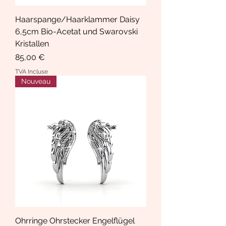
Haarspange/Haarklammer Daisy
6,5cm Bio-Acetat und Swarovski
Kristallen
Prix
85,00 €
TVA Incluse
Nouveau
Ohrringe Ohrstecker Engelflügel