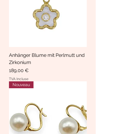
Anhänger Blume mit Perlmutt und
Zirkonium
Prix
189,00 €
TVA Incluse
Nouveau