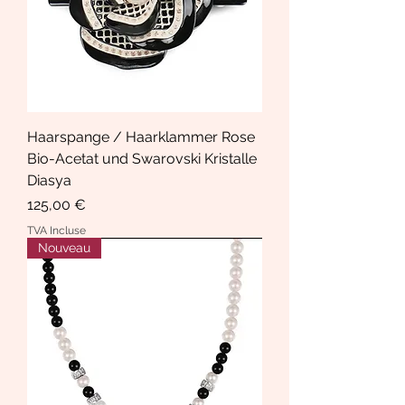
Haarspange / Haarklammer Rose
Bio-Acetat und Swarovski Kristalle
Diasya
Prix
125,00 €
TVA Incluse
Nouveau