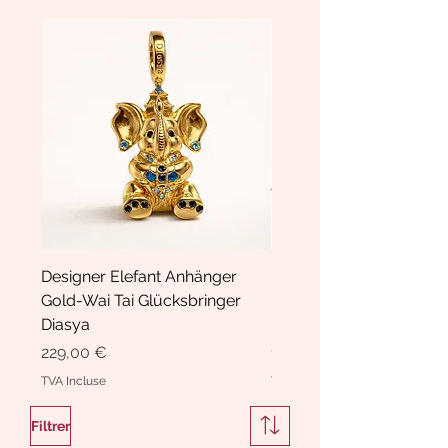
Designer Elefant Anhänger
Haarspange Samt mit Sc
Gold-Wai Tai Glücksbringer
und Kristallen Hasrschle
Diasya
Diasya
Prix
Prix
229,00 €
189,00 €
TVA Incluse
TVA Incluse
Filtrer