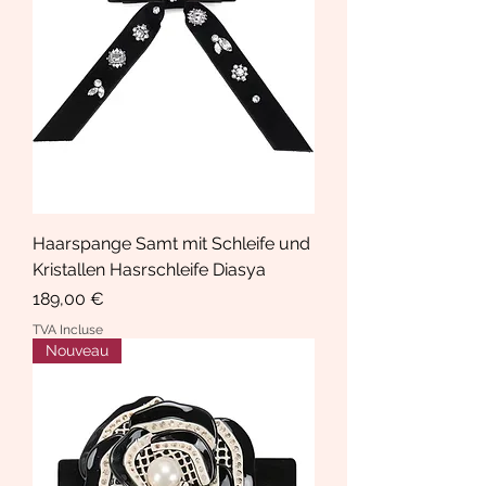
Haarspange Samt mit Schleife und
Kristallen Hasrschleife Diasya
Prix
189,00 €
TVA Incluse
Nouveau