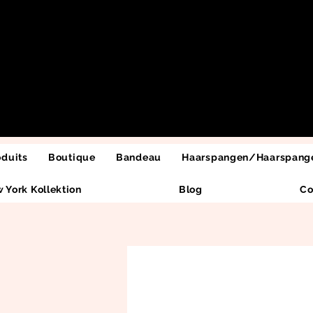
oduits
Boutique
Bandeau
Haarspangen/Haarspange
 York Kollektion
Blog
Co