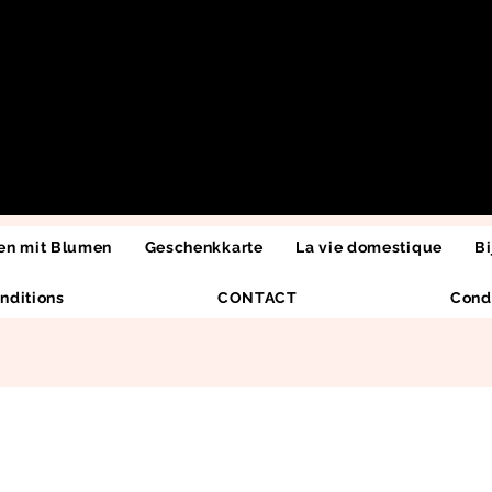
n mit Blumen
Geschenkkarte
La vie domestique
Bi
nditions
CONTACT
Cond