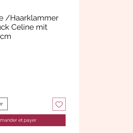
e /Haarklammer
k Celine mit
 8cm
er
ander et payer