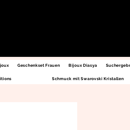
joux
Geschenkset Frauen
Bijoux Diasya
Suchergebn
itions
Schmuck mit Swarovski Kristallen