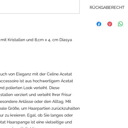
RÜCKGABERECHT
... können Sie diesen
Widerrufsbelehrun
an uns zurück sende
it Kristallen und 8,cm x 4, cm Diasya
auch von Eleganz mit der Celine Acetat
ccessoire ist aus hochwertigem Acetat
nd polierten Look verleiht. Diese
allen verziert und verleiht Ihrer Frisur
 besondere Anlässe oder den Alltag. Mit
deale Größe, um Haarpartien zurückzuhalten
ur zu kreieren. Egal, ob Sie langes oder
tat Haarspange ist eine vielseitige und