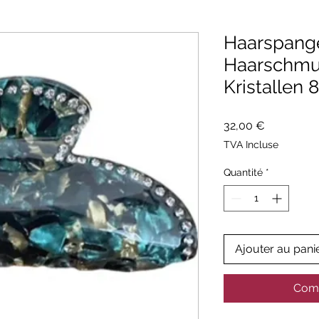
Haarspang
Haarschmuc
Kristallen
Prix
32,00 €
TVA Incluse
Quantité
*
Ajouter au pani
Comm