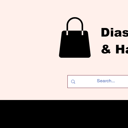
Dia
& H