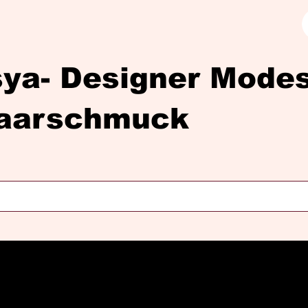
sya- Designer Mod
aarschmuck
Diasya