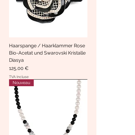
Haarspange / Haarklammer Rose
Bio-Acetat und Swarovski Kristalle
Diasya
Prix
125,00 €
TVA Incluse
Nouveau