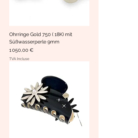
Ohrringe Gold 750 ( 18K) mit
Süßwasserperle 9mm
Prix
1 050,00 €
TVA Incluse