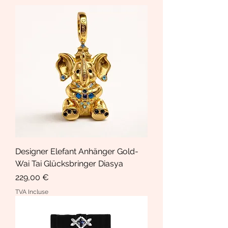
Designer Elefant Anhänger Gold-
Wai Tai Glücksbringer Diasya
Prix
229,00 €
TVA Incluse