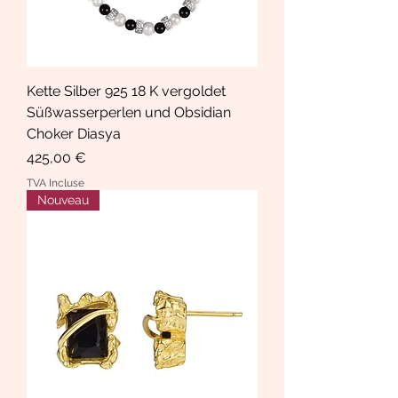
Kette Silber 925 18 K vergoldet
Süßwasserperlen und Obsidian
Choker Diasya
Prix
425,00 €
TVA Incluse
Nouveau