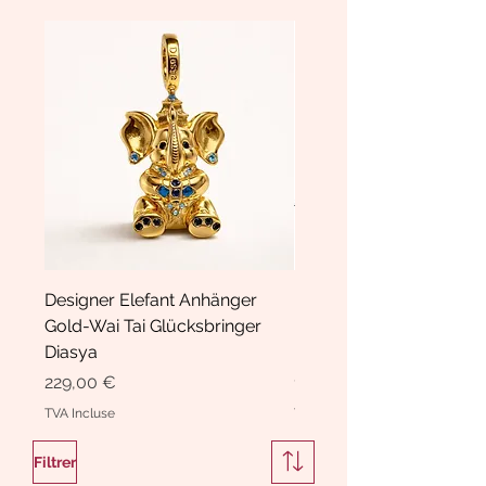
Designer Elefant Anhänger
Haarspange Samt mit Sc
Gold-Wai Tai Glücksbringer
und Kristallen Hasrschle
Diasya
Diasya
Prix
Prix
229,00 €
189,00 €
TVA Incluse
TVA Incluse
Filtrer