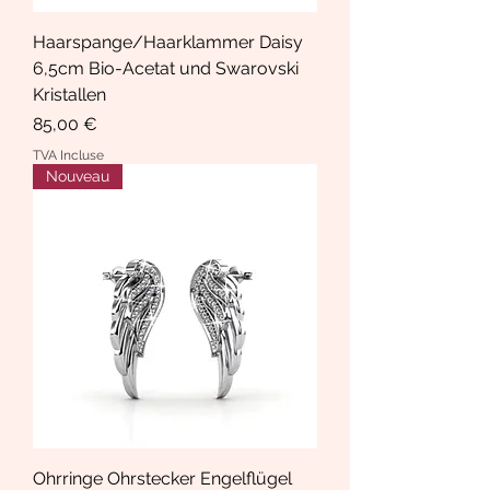
Haarspange/Haarklammer Daisy
6,5cm Bio-Acetat und Swarovski
Kristallen
Prix
85,00 €
TVA Incluse
Nouveau
Ohrringe Ohrstecker Engelflügel