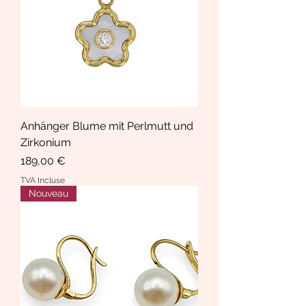
Anhänger Blume mit Perlmutt und
Zirkonium
Prix
189,00 €
TVA Incluse
Nouveau