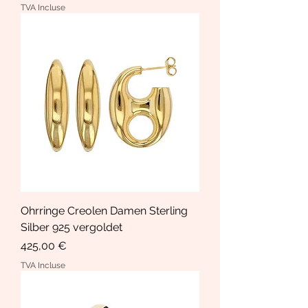
TVA Incluse
Ohrringe Creolen Damen Sterling
Silber 925 vergoldet
Prix
425,00 €
TVA Incluse