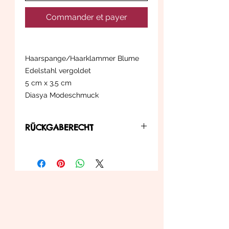
Commander et payer
Haarspange/Haarklammer Blume
Edelstahl vergoldet
5 cm x 3,5 cm
Diasya Modeschmuck
RÜCKGABERECHT
... können Sie diesen innerhalb der in
der Widerrufsbelehrung zu
entnehmenden Bedienungen an uns
zurück senden.