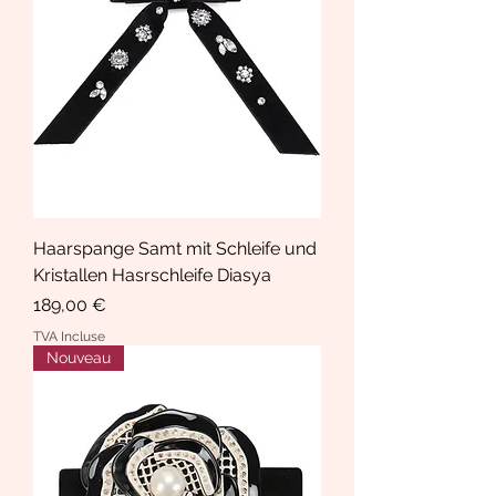
Haarspange Samt mit Schleife und
Kristallen Hasrschleife Diasya
Prix
189,00 €
TVA Incluse
Nouveau