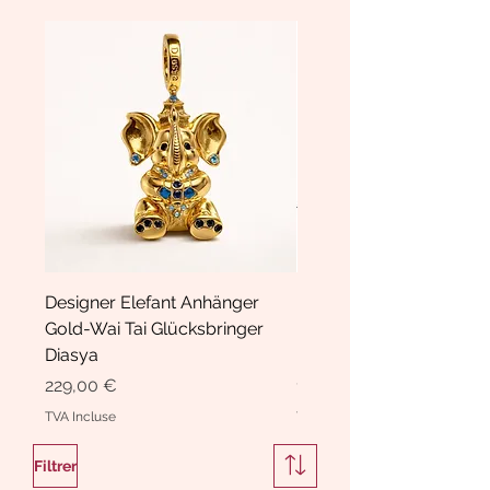
Designer Elefant Anhänger
Haarspange Samt mit Sc
Gold-Wai Tai Glücksbringer
und Kristallen Hasrschle
Diasya
Diasya
Prix
Prix
229,00 €
189,00 €
TVA Incluse
TVA Incluse
Filtrer