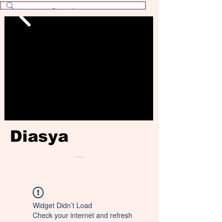
Diasya
Widget Didn’t Load
Check your internet and refresh