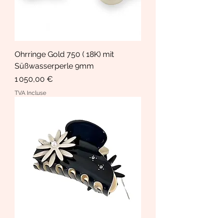
Ohrringe Gold 750 ( 18K) mit
Süßwasserperle 9mm
Prix
1 050,00 €
TVA Incluse