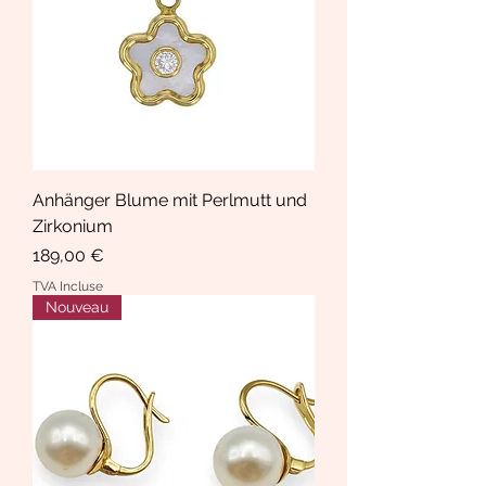
Anhänger Blume mit Perlmutt und
Zirkonium
Prix
189,00 €
TVA Incluse
Nouveau