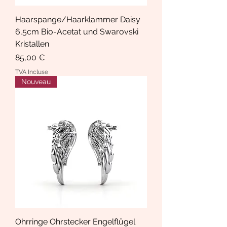
Haarspange/Haarklammer Daisy
6,5cm Bio-Acetat und Swarovski
Kristallen
Prix
85,00 €
TVA Incluse
Nouveau
Ohrringe Ohrstecker Engelflügel