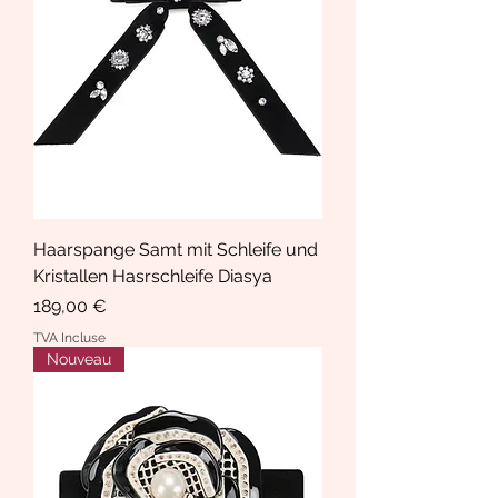
Haarspange Samt mit Schleife und
Kristallen Hasrschleife Diasya
Prix
189,00 €
TVA Incluse
Nouveau