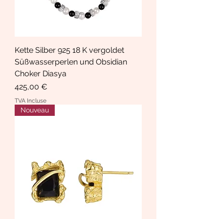
Kette Silber 925 18 K vergoldet
Süßwasserperlen und Obsidian
Choker Diasya
Prix
425,00 €
TVA Incluse
Nouveau