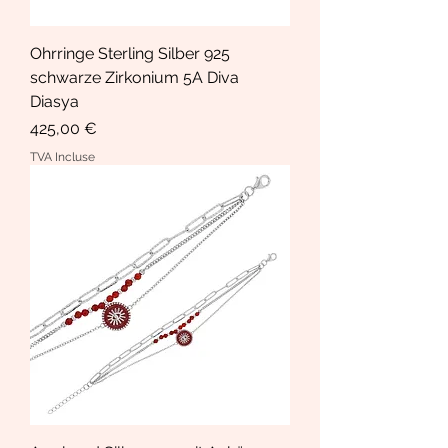
Ohrringe Sterling Silber 925
schwarze Zirkonium 5A Diva
Diasya
Prix
425,00 €
TVA Incluse