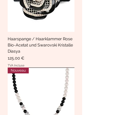
Haarspange / Haarklammer Rose
Bio-Acetat und Swarovski Kristalle
Diasya
Prix
125,00 €
TVA Incluse
Nouveau