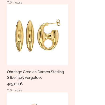
TVA Incluse
Ohrringe Creolen Damen Sterling
Silber 925 vergoldet
Prix
425,00 €
TVA Incluse