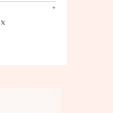
 innerhalb der in der
g zu entnehmenden Bedienungen
n.