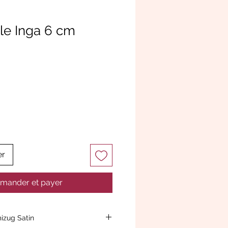
le Inga 6 cm
er
ander et payer
izug Satin