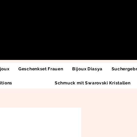
joux
Geschenkset Frauen
Bijoux Diasya
Suchergebn
itions
Schmuck mit Swarovski Kristallen