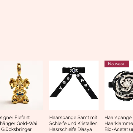
Nouveau
signer Elefant
Haarspange Samt mit
Haarspange 
Aperçu rapide
Aperçu rapide
Aperçu r
hänger Gold-Wai
Schleife und Kristallen
Haarklamme
i Glücksbringer
Hasrschleife Diasya
Bio-Acetat u