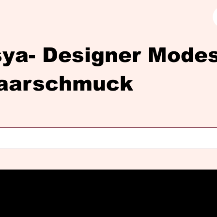
sya- Designer Mod
aarschmuck
Diasya