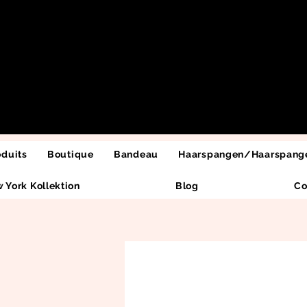
oduits
Boutique
Bandeau
Haarspangen/Haarspange
 York Kollektion
Blog
Co