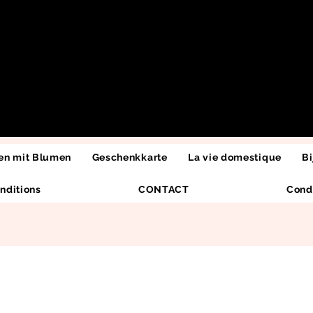
n mit Blumen
Geschenkkarte
La vie domestique
Bi
nditions
CONTACT
Cond