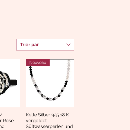
TVA Incluse
Trier par
Nouveau
/
Kette Silber 925 18 K
apide
Aperçu rapide
r Rose
vergoldet
nd
Süßwasserperlen und