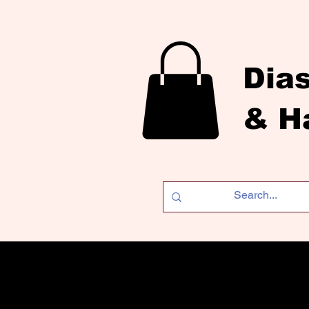
Dia
& H