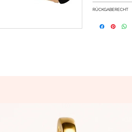
Satin Stirnband
RÜCKGABERECHT
... können Sie diesen
Widerrufsbelehrun
an uns zurück sende