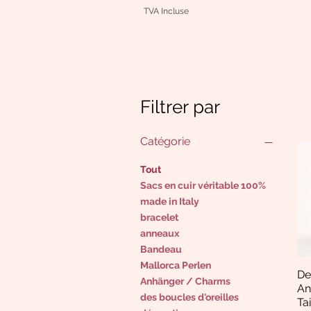
TVA Incluse
Filtrer par
Catégorie
Tout
Sacs en cuir véritable 100%
made in Italy
bracelet
anneaux
Bandeau
Mallorca Perlen
De
Anhänger / Charms
An
des boucles d'oreilles
Ta