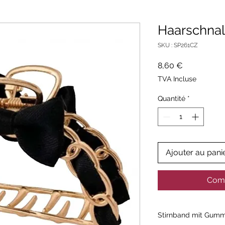
Haarschnal
SKU : SP261CZ
Prix
8,60 €
TVA Incluse
Quantité
*
Ajouter au pani
Comm
Stirnband mit Gumm