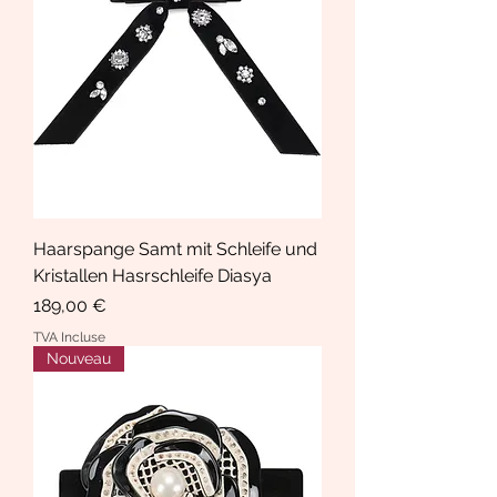
Haarspange Samt mit Schleife und
Kristallen Hasrschleife Diasya
Prix
189,00 €
TVA Incluse
Nouveau