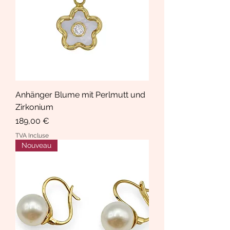
Anhänger Blume mit Perlmutt und
Zirkonium
Prix
189,00 €
TVA Incluse
Nouveau