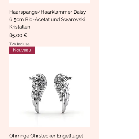
Haarspange/Haarklammer Daisy
6,5cm Bio-Acetat und Swarovski
Kristallen
Prix
85,00 €
TVA Incluse
Nouveau
Ohrringe Ohrstecker Engelflügel