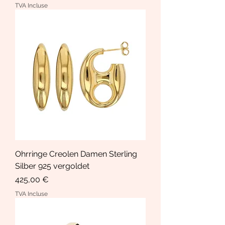
TVA Incluse
Ohrringe Creolen Damen Sterling
Silber 925 vergoldet
Prix
425,00 €
TVA Incluse