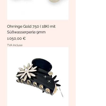
Ohrringe Gold 750 ( 18K) mit
Süßwasserperle 9mm
Prix
1 050,00 €
TVA Incluse