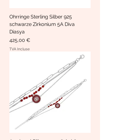
Ohrringe Sterling Silber 925
schwarze Zirkonium 5A Diva
Diasya
Prix
425,00 €
TVA Incluse