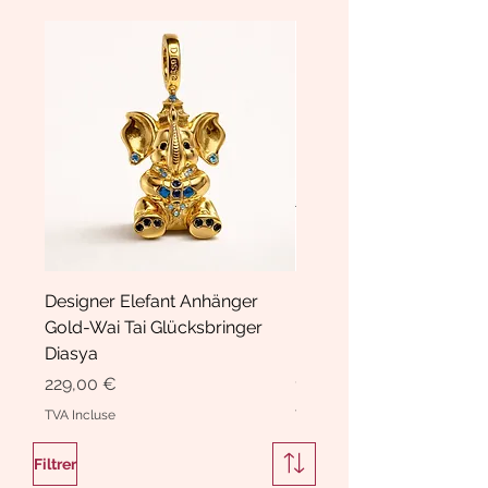
Designer Elefant Anhänger
Haarspange Samt mit Sc
Gold-Wai Tai Glücksbringer
und Kristallen Hasrschle
Diasya
Diasya
Prix
Prix
229,00 €
189,00 €
TVA Incluse
TVA Incluse
Filtrer