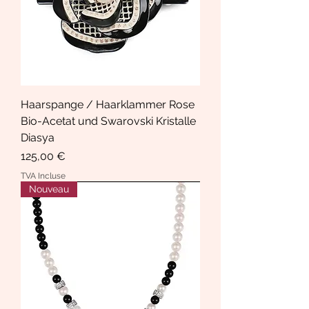
Haarspange / Haarklammer Rose
Bio-Acetat und Swarovski Kristalle
Diasya
Prix
125,00 €
TVA Incluse
Nouveau