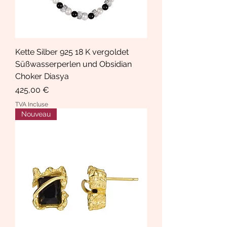
Kette Silber 925 18 K vergoldet
Süßwasserperlen und Obsidian
Choker Diasya
Prix
425,00 €
TVA Incluse
Nouveau