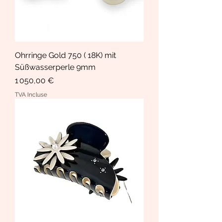
Ohrringe Gold 750 ( 18K) mit
Süßwasserperle 9mm
Prix
1 050,00 €
TVA Incluse