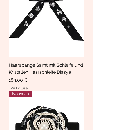
Haarspange Samt mit Schleife und
Kristallen Hasrschleife Diasya
Prix
189,00 €
TVA Incluse
Nouveau