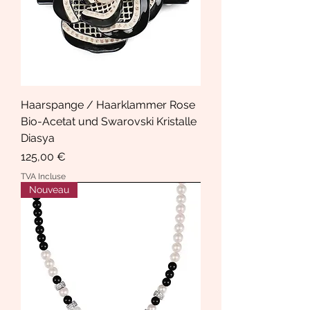
Haarspange / Haarklammer Rose
Bio-Acetat und Swarovski Kristalle
Diasya
Prix
125,00 €
TVA Incluse
Nouveau