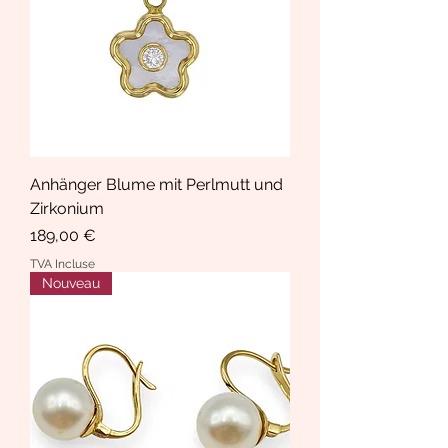
Anhänger Blume mit Perlmutt und
Zirkonium
Prix
189,00 €
TVA Incluse
Nouveau