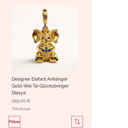
Designer Elefant Anhänger
Haarspange Samt mit Sc
Gold-Wai Tai Glücksbringer
und Kristallen Hasrschle
Diasya
Diasya
Prix
Prix
229,00 €
189,00 €
TVA Incluse
TVA Incluse
Filtrer