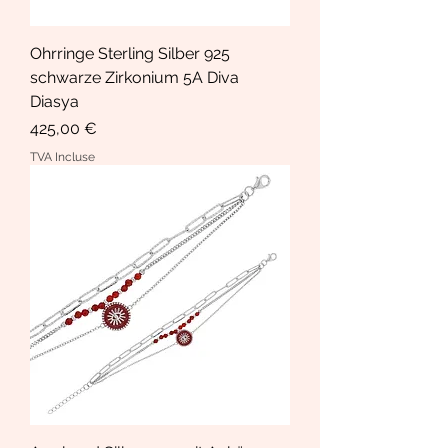
Ohrringe Sterling Silber 925
schwarze Zirkonium 5A Diva
Diasya
Prix
425,00 €
TVA Incluse