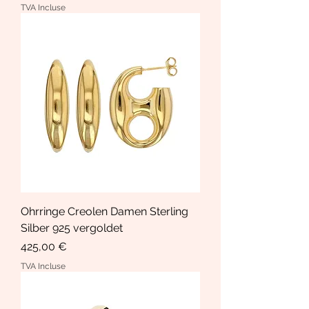
TVA Incluse
Ohrringe Creolen Damen Sterling
Silber 925 vergoldet
Prix
425,00 €
TVA Incluse