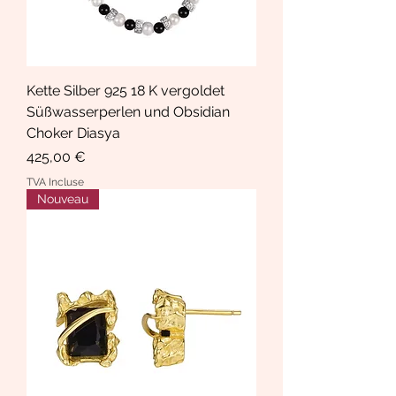
Kette Silber 925 18 K vergoldet
Süßwasserperlen und Obsidian
Choker Diasya
Prix
425,00 €
TVA Incluse
Nouveau