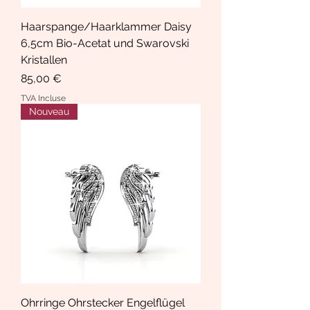
Haarspange/Haarklammer Daisy
6,5cm Bio-Acetat und Swarovski
Kristallen
Prix
85,00 €
TVA Incluse
Nouveau
Ohrringe Ohrstecker Engelflügel