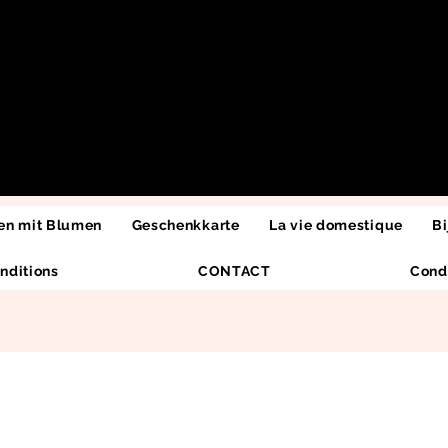
n mit Blumen
Geschenkkarte
La vie domestique
Bi
nditions
CONTACT
Cond