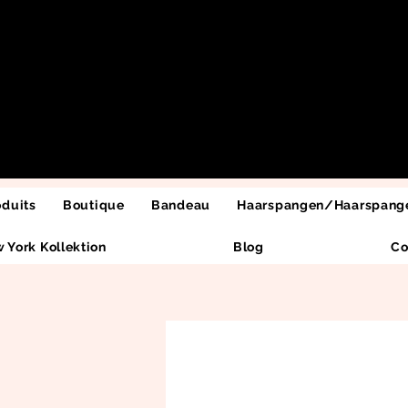
oduits
Boutique
Bandeau
Haarspangen/Haarspange
 York Kollektion
Blog
Co