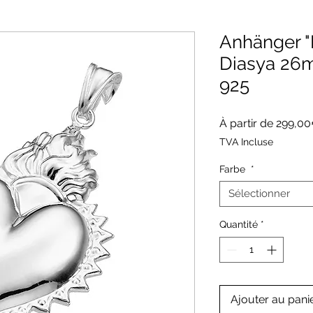
Anhänger "
Diasya 26
925
À partir de
299,0
TVA Incluse
Farbe
*
Sélectionner
Quantité
*
Ajouter au pani