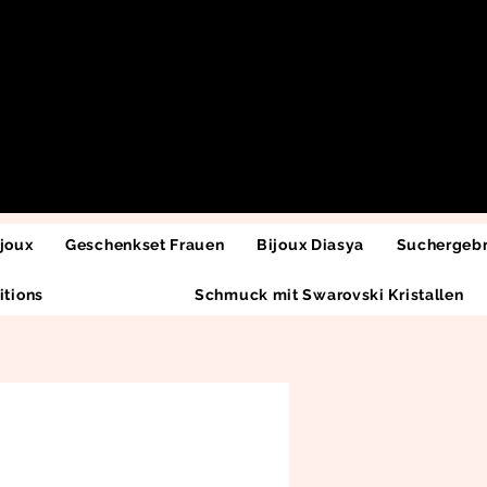
joux
Geschenkset Frauen
Bijoux Diasya
Suchergebn
itions
Schmuck mit Swarovski Kristallen