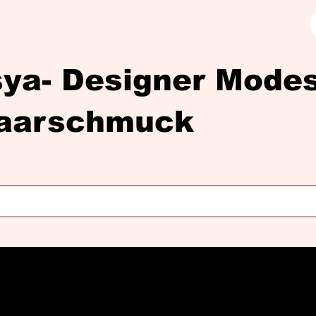
sya- Designer Mod
aarschmuck
Diasya