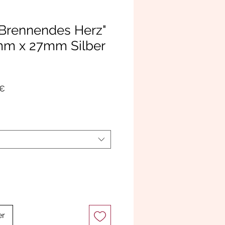
Brennendes Herz"
mm x 27mm Silber
Prix
0€
promotionnel
er