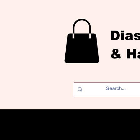
Dia
& H