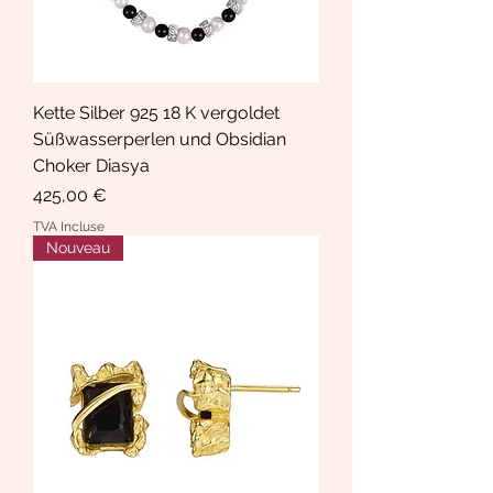
Kette Silber 925 18 K vergoldet
Süßwasserperlen und Obsidian
Choker Diasya
Prix
425,00 €
TVA Incluse
Nouveau