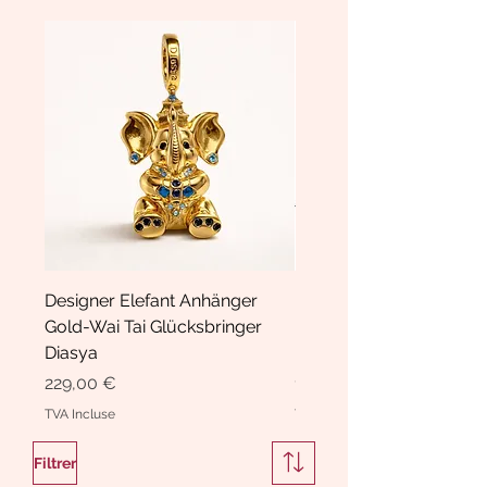
Designer Elefant Anhänger
Haarspange Samt mit Sc
Gold-Wai Tai Glücksbringer
und Kristallen Hasrschle
Diasya
Diasya
Prix
Prix
229,00 €
189,00 €
TVA Incluse
TVA Incluse
Filtrer