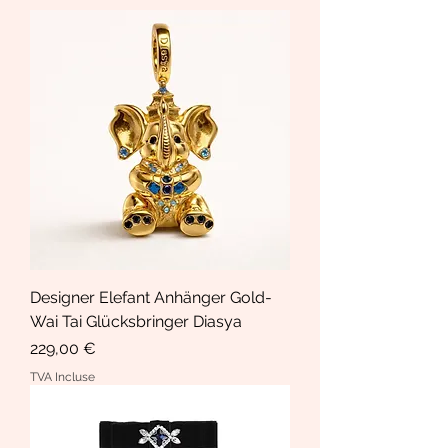
Designer Elefant Anhänger Gold-
Wai Tai Glücksbringer Diasya
Prix
229,00 €
TVA Incluse