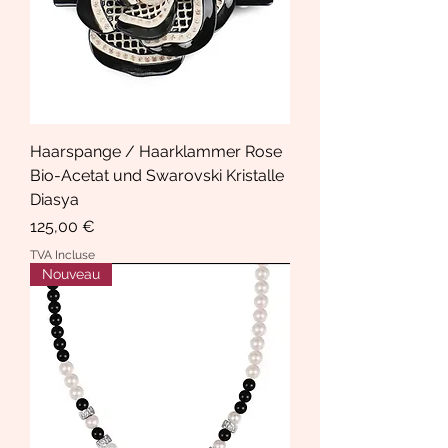
Haarspange / Haarklammer Rose
Bio-Acetat und Swarovski Kristalle
Diasya
Prix
125,00 €
TVA Incluse
Nouveau