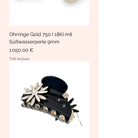
Ohrringe Gold 750 ( 18K) mit
Süßwasserperle 9mm
Prix
1 050,00 €
TVA Incluse