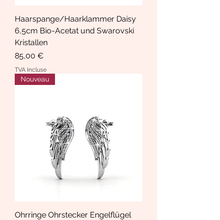
Haarspange/Haarklammer Daisy
6,5cm Bio-Acetat und Swarovski
Kristallen
Prix
85,00 €
TVA Incluse
Nouveau
Ohrringe Ohrstecker Engelflügel