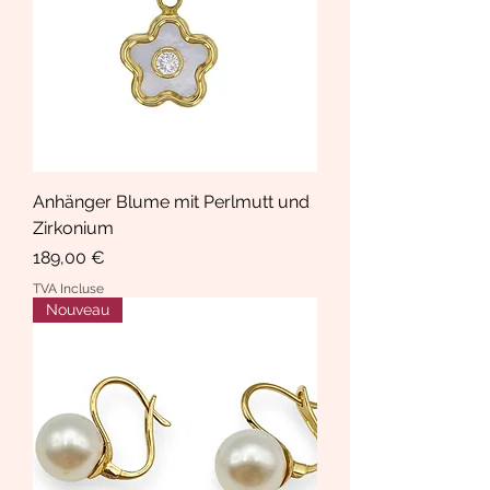
Anhänger Blume mit Perlmutt und
Zirkonium
Prix
189,00 €
TVA Incluse
Nouveau