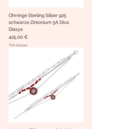
Ohrringe Sterling Silber 925
schwarze Zirkonium 5A Diva
Diasya
Prix
425,00 €
TVA Incluse