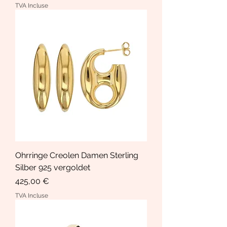
TVA Incluse
Ohrringe Creolen Damen Sterling
Silber 925 vergoldet
Prix
425,00 €
TVA Incluse