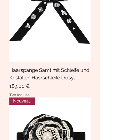
Haarspange Samt mit Schleife und
Kristallen Hasrschleife Diasya
Prix
189,00 €
TVA Incluse
Nouveau