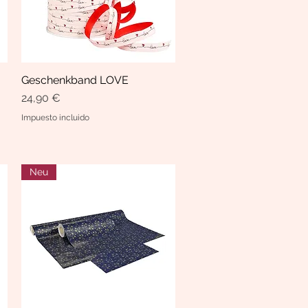
Geschenkband LOVE
Vista rápida
Precio
24,90 €
Impuesto incluido
Neu