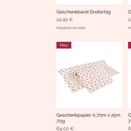
Geschenkband Dreifarbig
G
Vista rápida
Precio
P
24,90 €
2
Impuesto incluido
I
Neu
Geschenkpapier 0,70m x 25m
G
Vista rápida
70g
7
Precio
P
64,00 €
6