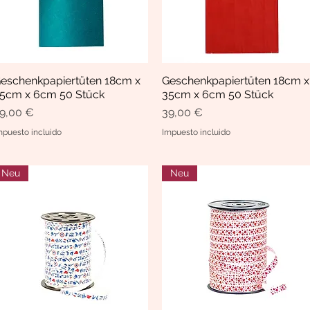
eschenkpapiertüten 18cm x
Geschenkpapiertüten 18cm x
Vista rápida
Vista rápida
5cm x 6cm 50 Stück
35cm x 6cm 50 Stück
recio
Precio
9,00 €
39,00 €
mpuesto incluido
Impuesto incluido
Neu
Neu