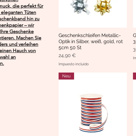
uck, die perfekt für
n eleganten Tüten
schenkband hin zu
nkpapier – wir
m Ihre Geschenke
Geschenkschleifen Metallic-
G
Vista rápida
tieren. Machen Sie
Optik in Silber, weiß, gold, rot
3
rs und verleihen
5cm 50 St
P
3
 einen Hauch von
Precio
24,90 €
swahl an
I
n.
Impuesto incluido
Neu