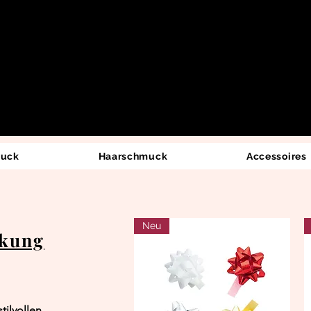
uck
Haarschmuck
Accessoires
Neu
ckung
tilvollen