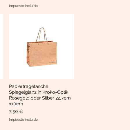
Impuesto incluido
Papiertragetasche
Vista rápida
Spiegelglanz in Kroko-Optik
Rosegold oder Silber 22,7cm
x10cm
Precio
7,50 €
Impuesto incluido