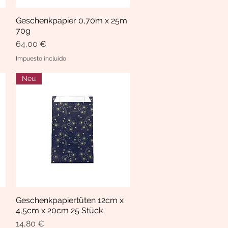
Geschenkpapier 0,70m x 25m
Vista rápida
70g
Precio
64,00 €
Impuesto incluido
Neu
Geschenkpapiertüten 12cm x
Vista rápida
4,5cm x 20cm 25 Stück
Precio
14,80 €