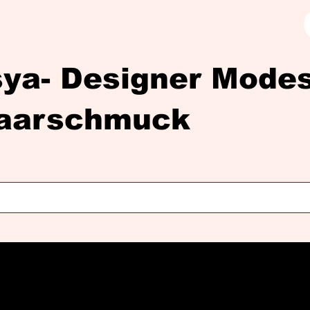
sya- Designer Mod
aarschmuck
Diasya