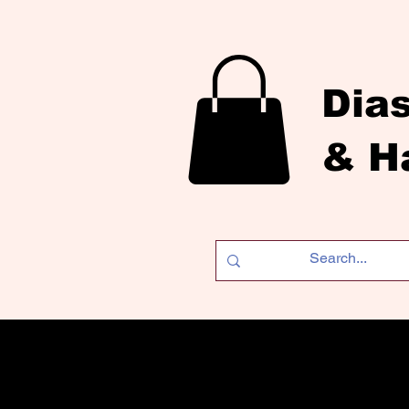
Dia
& H