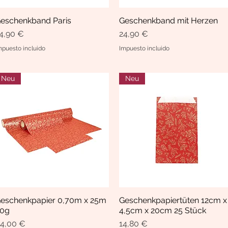
eschenkband Paris
Geschenkband mit Herzen
Vista rápida
Vista rápida
recio
Precio
4,90 €
24,90 €
mpuesto incluido
Impuesto incluido
Neu
Neu
eschenkpapier 0,70m x 25m
Geschenkpapiertüten 12cm x
Vista rápida
Vista rápida
0g
4,5cm x 20cm 25 Stück
recio
Precio
4,00 €
14,80 €