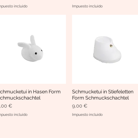
mpuesto incluido
Impuesto incluido
chmucketui in Hasen Form
Schmucketui in Stiefeletten
Vista rápida
Vista rápida
chmuckschachtel
Form Schmuckschachtel
recio
Precio
,00 €
9,00 €
mpuesto incluido
Impuesto incluido