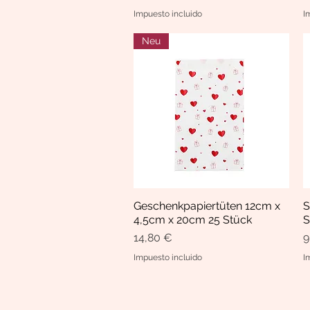
Impuesto incluido
I
Neu
Geschenkpapiertüten 12cm x
S
Vista rápida
4,5cm x 20cm 25 Stück
S
Precio
P
14,80 €
9
Impuesto incluido
I