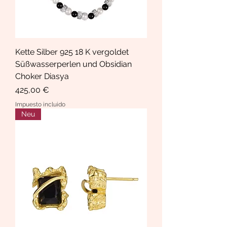
Kette Silber 925 18 K vergoldet
Süßwasserperlen und Obsidian
Choker Diasya
Precio
425,00 €
Impuesto incluido
Neu