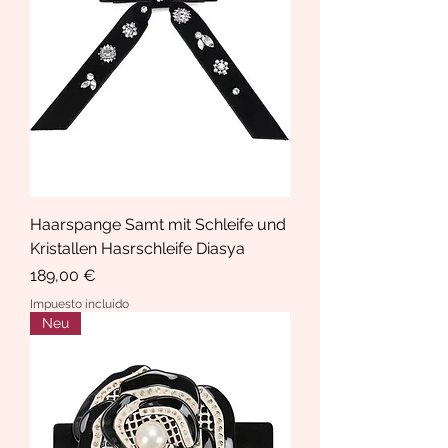
Haarspange Samt mit Schleife und
Kristallen Hasrschleife Diasya
Precio
189,00 €
Impuesto incluido
Neu