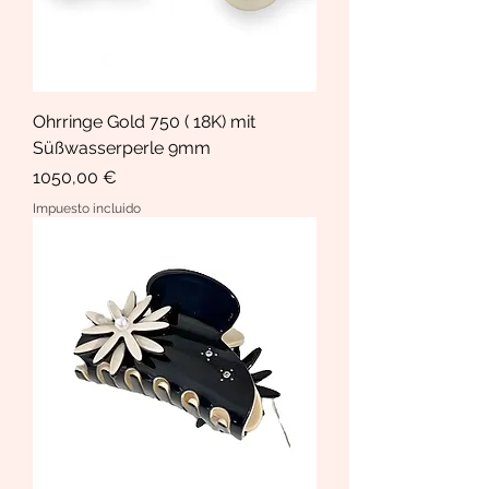
Ohrringe Gold 750 ( 18K) mit
Süßwasserperle 9mm
Precio
1050,00 €
Impuesto incluido