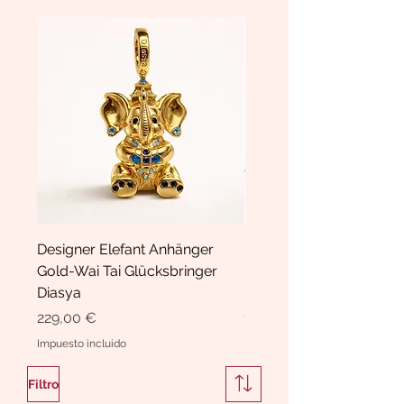
Designer Elefant Anhänger
Haarspange Samt mit Sc
Gold-Wai Tai Glücksbringer
und Kristallen Hasrschle
Diasya
Diasya
Precio
Precio
229,00 €
189,00 €
Impuesto incluido
Impuesto incluido
Filtro