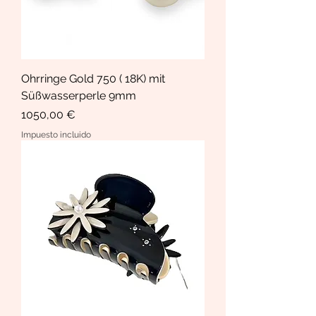
Ohrringe Gold 750 ( 18K) mit
Süßwasserperle 9mm
Precio
1050,00 €
Impuesto incluido