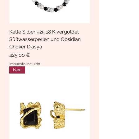
Kette Silber 925 18 K vergoldet
Süßwasserperlen und Obsidian
Choker Diasya
Precio
425,00 €
Impuesto incluido
Neu