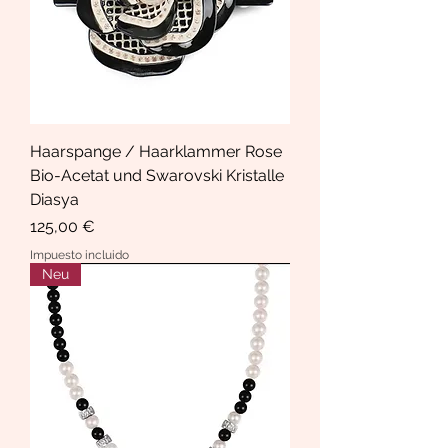
Haarspange / Haarklammer Rose
Bio-Acetat und Swarovski Kristalle
Diasya
Precio
125,00 €
Impuesto incluido
Neu