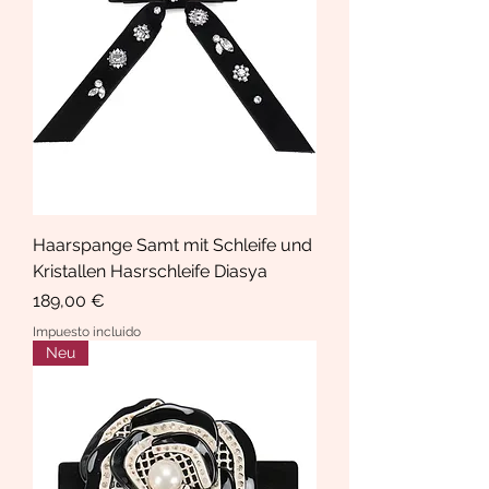
Haarspange Samt mit Schleife und
Kristallen Hasrschleife Diasya
Precio
189,00 €
Impuesto incluido
Neu