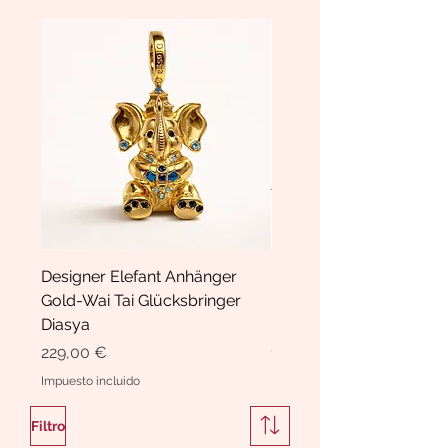
Designer Elefant Anhänger
Haarspange Samt mit Sc
Gold-Wai Tai Glücksbringer
und Kristallen Hasrschle
Diasya
Diasya
Precio
Precio
229,00 €
189,00 €
Impuesto incluido
Impuesto incluido
Filtro