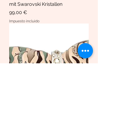
mit Swarovski Kristallen
Precio
99,00 €
Impuesto incluido
Haarspange African Butterfly
/Safari Bio-Acetat und Swarovski
Krista
Precio de oferta
Desde
169,00 €