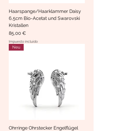
Haarspange/Haarklammer Daisy
6,5cm Bio-Acetat und Swarovski
Kristallen
Precio
85,00 €
Impuesto incluido
Neu
Ohrringe Ohrstecker Engelflügel