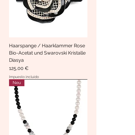
Haarspange / Haarklammer Rose
Bio-Acetat und Swarovski Kristalle
Diasya
Precio
125,00 €
Impuesto incluido
Neu