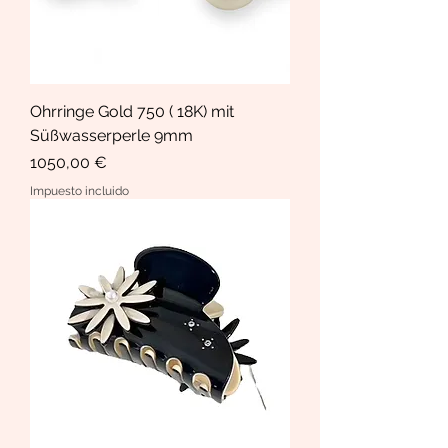
Ohrringe Gold 750 ( 18K) mit
Süßwasserperle 9mm
Precio
1050,00 €
Impuesto incluido