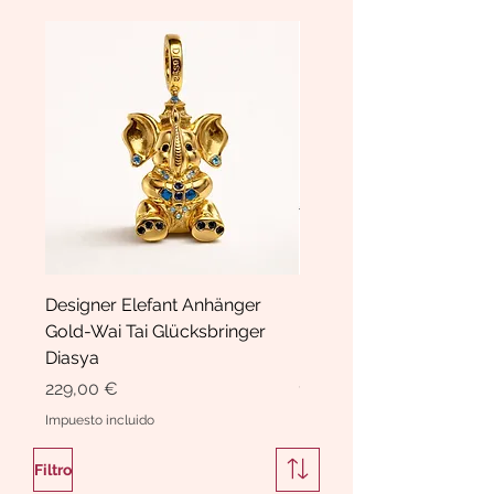
Designer Elefant Anhänger
Haarspange Samt mit Sc
Gold-Wai Tai Glücksbringer
und Kristallen Hasrschle
Diasya
Diasya
Precio
Precio
229,00 €
189,00 €
Impuesto incluido
Impuesto incluido
Filtro