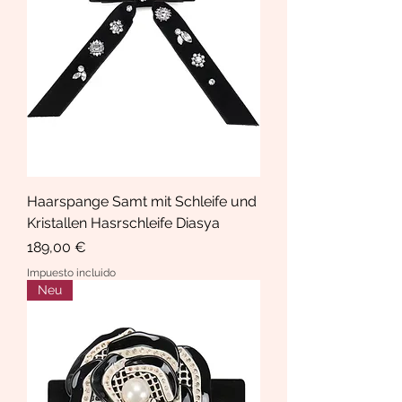
Haarspange Samt mit Schleife und
Kristallen Hasrschleife Diasya
Precio
189,00 €
Impuesto incluido
Neu