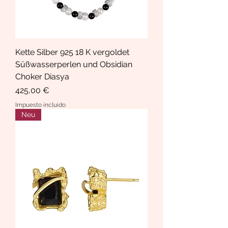
Kette Silber 925 18 K vergoldet
Süßwasserperlen und Obsidian
Choker Diasya
Precio
425,00 €
Impuesto incluido
Neu