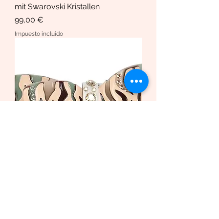
mit Swarovski Kristallen
Precio
99,00 €
Impuesto incluido
Haarspange African Butterfly
/Safari Bio-Acetat und Swarovski
Krista
Precio de oferta
Desde
169,00 €