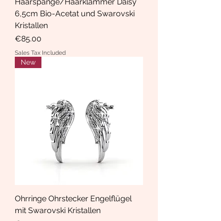
Haarspange/Haarklammer Daisy
6,5cm Bio-Acetat und Swarovski
Kristallen
Price
€85.00
Sales Tax Included
New
Ohrringe Ohrstecker Engelflügel
mit Swarovski Kristallen