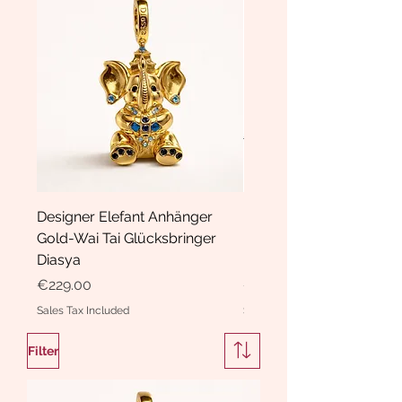
Designer Elefant Anhänger
Haarspange Samt mit Sc
Gold-Wai Tai Glücksbringer
und Kristallen Hasrschle
Diasya
Diasya
Price
Price
€229.00
€189.00
Sales Tax Included
Sales Tax Included
Filter