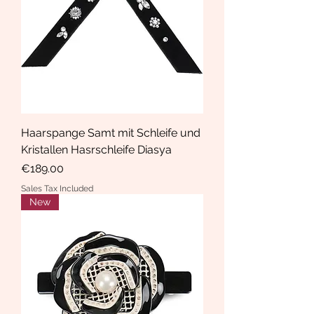
Haarspange Samt mit Schleife und
Kristallen Hasrschleife Diasya
Price
€189.00
Sales Tax Included
New