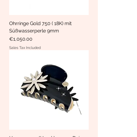
Ohrringe Gold 750 ( 18K) mit
Süßwasserperle 9mm
Price
€1,050.00
Sales Tax Included