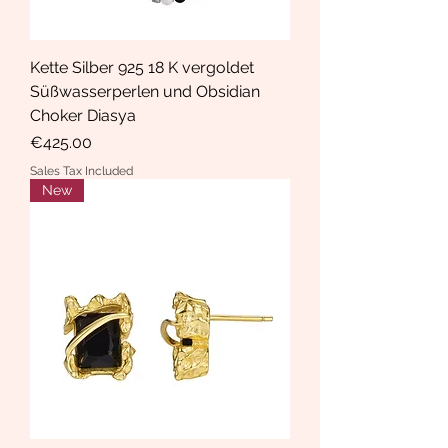
Kette Silber 925 18 K vergoldet
Süßwasserperlen und Obsidian
Choker Diasya
Price
€425.00
Sales Tax Included
New