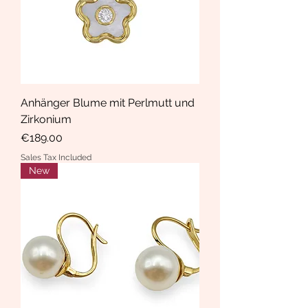
Anhänger Blume mit Perlmutt und
Zirkonium
Price
€189.00
Sales Tax Included
New