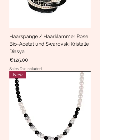
Haarspange / Haarklammer Rose
Bio-Acetat und Swarovski Kristalle
Diasya
Price
€125.00
Sales Tax Included
New