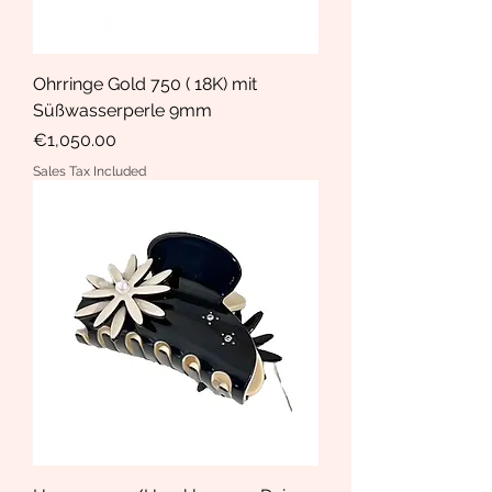
Ohrringe Gold 750 ( 18K) mit
Süßwasserperle 9mm
Price
€1,050.00
Sales Tax Included