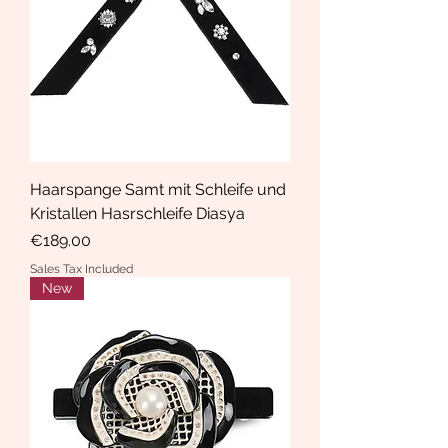
Haarspange Samt mit Schleife und
Kristallen Hasrschleife Diasya
Price
€189.00
Sales Tax Included
New