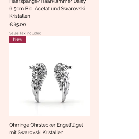
Haarspange/Haarklammer Daisy
6,5cm Bio-Acetat und Swarovski
Kristallen
Price
€85.00
Sales Tax Included
New
Ohrringe Ohrstecker Engelflügel
mit Swarovski Kristallen