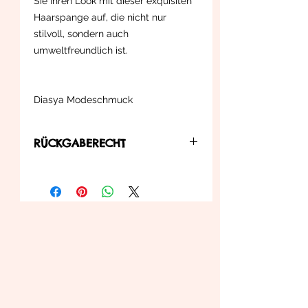
Sie Ihren Look mit dieser exquisiten
Haarspange auf, die nicht nur
stilvoll, sondern auch
umweltfreundlich ist.
Diasya Modeschmuck
RÜCKGABERECHT
... können Sie diesen innerhalb der in
der Widerrufsbelehrung zu
entnehmenden Bedienungen an uns
zurück senden.