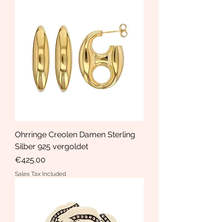
Ohrringe Creolen Damen Sterling
Silber 925 vergoldet
Price
€425.00
Sales Tax Included