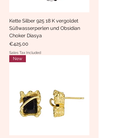
Kette Silber 925 18 K vergoldet
Süßwasserperlen und Obsidian
Choker Diasya
Price
€425.00
Sales Tax Included
New