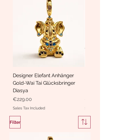
Designer Elefant Anhänger
Haarspange Samt mit Sc
Gold-Wai Tai Glücksbringer
und Kristallen Hasrschle
Diasya
Diasya
Price
Price
€229.00
€189.00
Sales Tax Included
Sales Tax Included
Filter