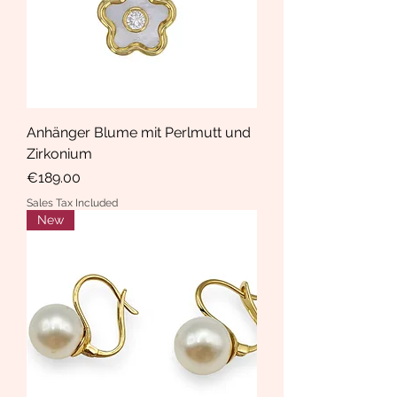
Anhänger Blume mit Perlmutt und
Zirkonium
Price
€189.00
Sales Tax Included
New