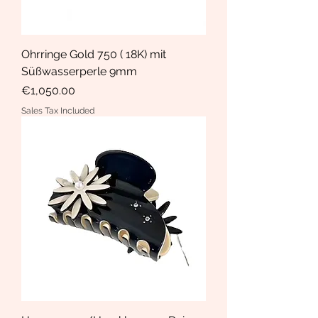
Ohrringe Gold 750 ( 18K) mit
Süßwasserperle 9mm
Price
€1,050.00
Sales Tax Included