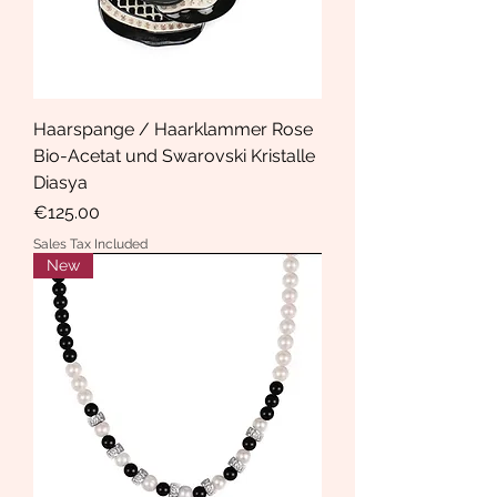
Haarspange / Haarklammer Rose
Bio-Acetat und Swarovski Kristalle
Diasya
Price
€125.00
Sales Tax Included
New