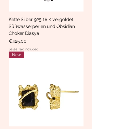
Kette Silber 925 18 K vergoldet
Süßwasserperlen und Obsidian
Choker Diasya
Price
€425.00
Sales Tax Included
New