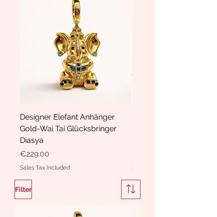
Designer Elefant Anhänger
Haarspange Samt mit Sc
Gold-Wai Tai Glücksbringer
und Kristallen Hasrschle
Diasya
Diasya
Price
Price
€229.00
€189.00
Sales Tax Included
Sales Tax Included
Filter