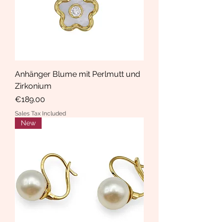
Anhänger Blume mit Perlmutt und
Zirkonium
Price
€189.00
Sales Tax Included
New