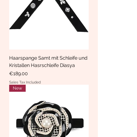
Haarspange Samt mit Schleife und
Kristallen Hasrschleife Diasya
Price
€189.00
Sales Tax Included
New