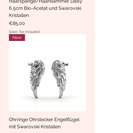
Haarspange/Haarklammer Daisy
6,5cm Bio-Acetat und Swarovski
Kristallen
Price
€85.00
Sales Tax Included
New
Ohrringe Ohrstecker Engelflügel
mit Swarovski Kristallen