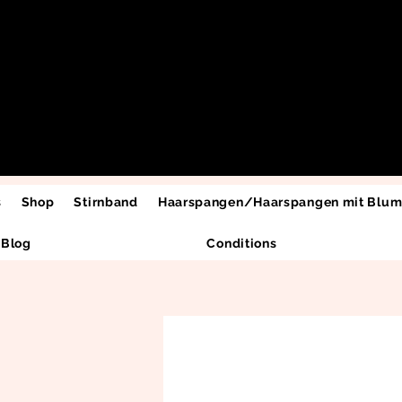
s
Shop
Stirnband
Haarspangen/Haarspangen mit Blu
Blog
Conditions