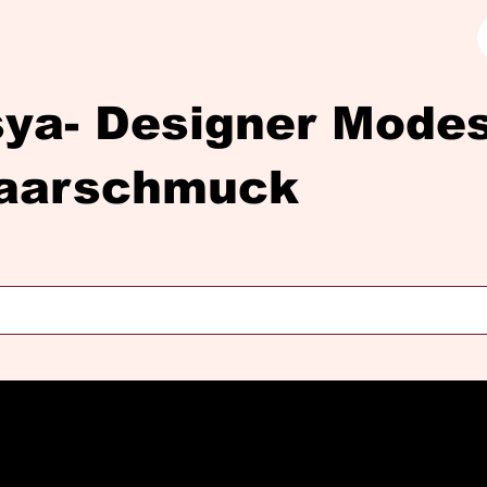
sya- Designer Mod
aarschmuck
Diasya