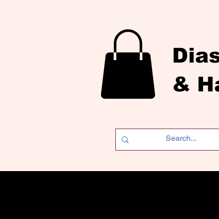
Dia
& H