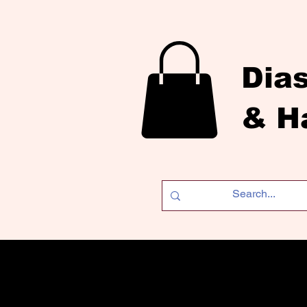
Dia
& H