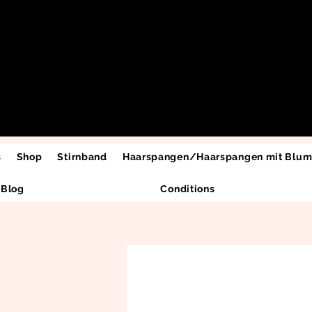
s
Shop
Stirnband
Haarspangen/Haarspangen mit Blu
Blog
Conditions