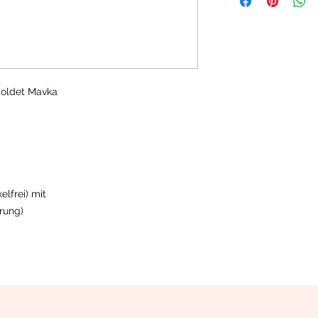
oldet Mavka
kelfrei) mit
rung)