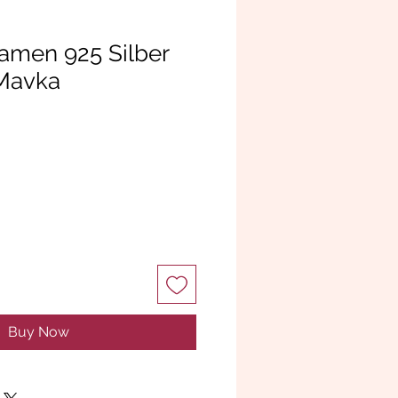
amen 925 Silber
 Mavka
Buy Now