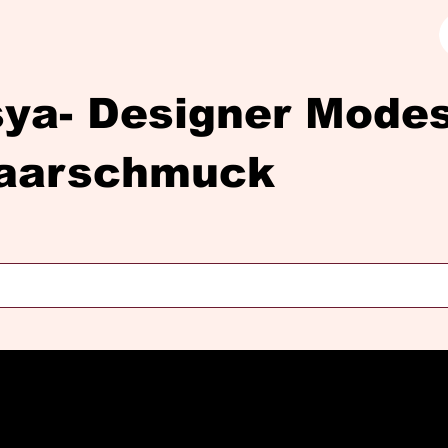
sya- Designer Mod
aarschmuck
Diasya