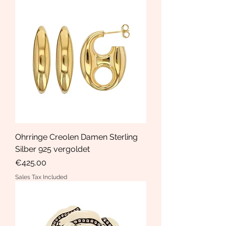
Ohrringe Creolen Damen Sterling
Silber 925 vergoldet
Price
€425.00
Sales Tax Included