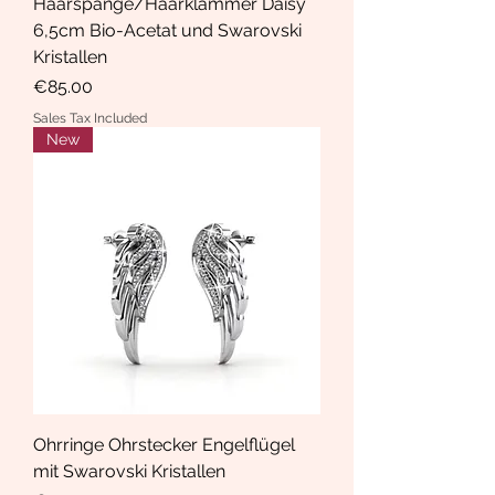
Haarspange/Haarklammer Daisy
6,5cm Bio-Acetat und Swarovski
Kristallen
Price
€85.00
Sales Tax Included
New
Ohrringe Ohrstecker Engelflügel
mit Swarovski Kristallen