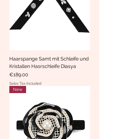
Haarspange Samt mit Schleife und
Kristallen Hasrschleife Diasya
Price
€189.00
Sales Tax Included
New