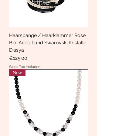
Haarspange / Haarklammer Rose
Bio-Acetat und Swarovski Kristalle
Diasya
Price
€125.00
Sales Tax Included
New