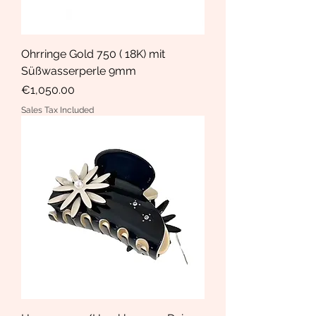
Ohrringe Gold 750 ( 18K) mit
Süßwasserperle 9mm
Price
€1,050.00
Sales Tax Included