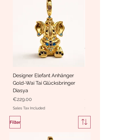
Designer Elefant Anhänger
Haarspange Samt mit Sc
Gold-Wai Tai Glücksbringer
und Kristallen Hasrschle
Diasya
Diasya
Price
Price
€229.00
€189.00
Sales Tax Included
Sales Tax Included
Filter