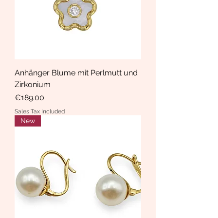
Anhänger Blume mit Perlmutt und
Zirkonium
Price
€189.00
Sales Tax Included
New