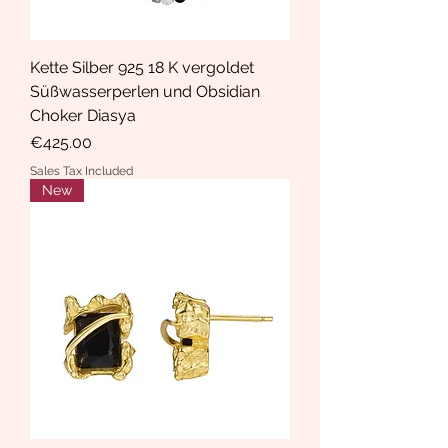
Kette Silber 925 18 K vergoldet
Süßwasserperlen und Obsidian
Choker Diasya
Price
€425.00
Sales Tax Included
New