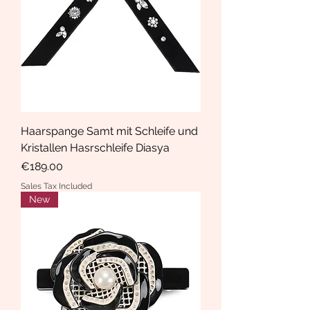
Haarspange Samt mit Schleife und
Kristallen Hasrschleife Diasya
Price
€189.00
Sales Tax Included
New