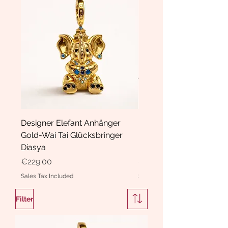
Designer Elefant Anhänger
Haarspange Samt mit Sc
Gold-Wai Tai Glücksbringer
und Kristallen Hasrschle
Diasya
Diasya
Price
Price
€229.00
€189.00
Sales Tax Included
Sales Tax Included
Filter