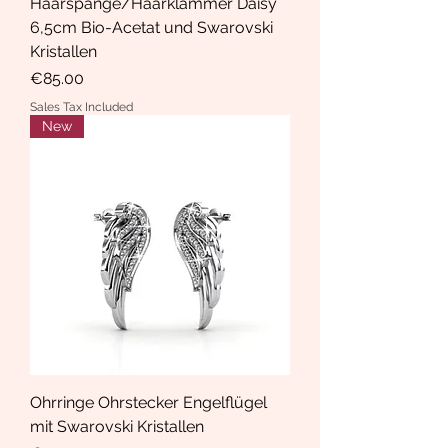
Haarspange/Haarklammer Daisy
6,5cm Bio-Acetat und Swarovski
Kristallen
Price
€85.00
Sales Tax Included
New
Ohrringe Ohrstecker Engelflügel
mit Swarovski Kristallen