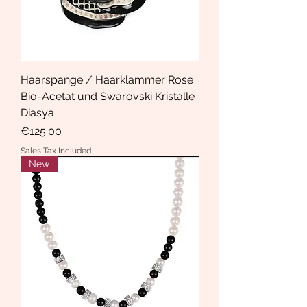
Haarspange / Haarklammer Rose
Bio-Acetat und Swarovski Kristalle
Diasya
Price
€125.00
Sales Tax Included
New