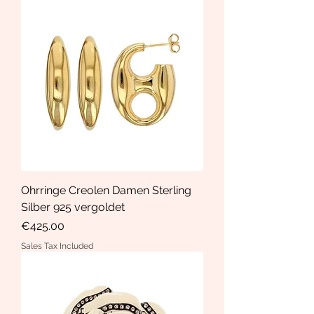
Ohrringe Creolen Damen Sterling
Silber 925 vergoldet
Price
€425.00
Sales Tax Included