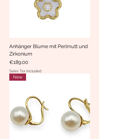
Anhänger Blume mit Perlmutt und
Zirkonium
Price
€189.00
Sales Tax Included
New