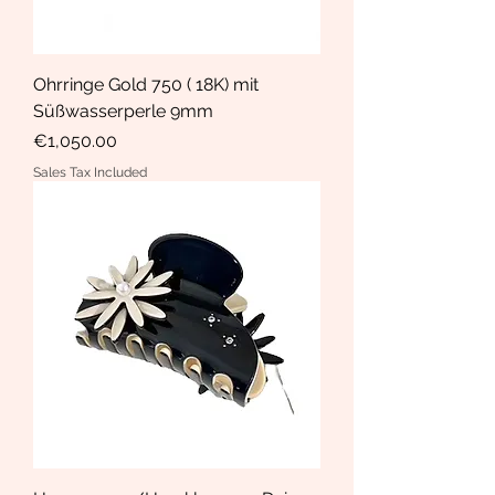
Ohrringe Gold 750 ( 18K) mit
Süßwasserperle 9mm
Price
€1,050.00
Sales Tax Included