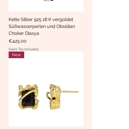
Kette Silber 925 18 K vergoldet
Süßwasserperlen und Obsidian
Choker Diasya
Price
€425.00
Sales Tax Included
New