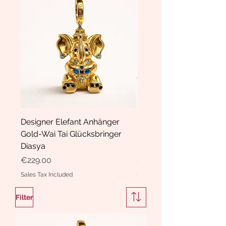
Designer Elefant Anhänger
Haarspange Samt mit Sc
Gold-Wai Tai Glücksbringer
und Kristallen Hasrschle
Diasya
Diasya
Price
Price
€229.00
€189.00
Sales Tax Included
Sales Tax Included
Filter