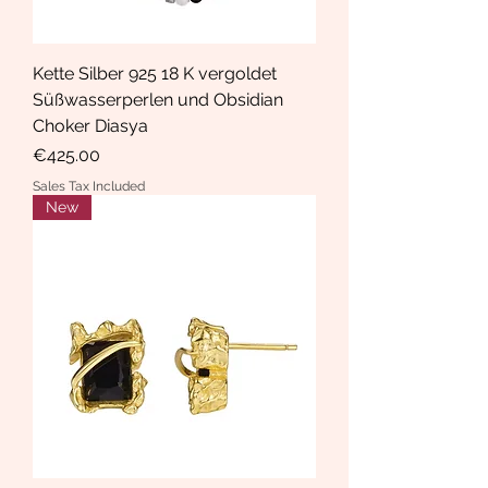
Kette Silber 925 18 K vergoldet
Süßwasserperlen und Obsidian
Choker Diasya
Price
€425.00
Sales Tax Included
New