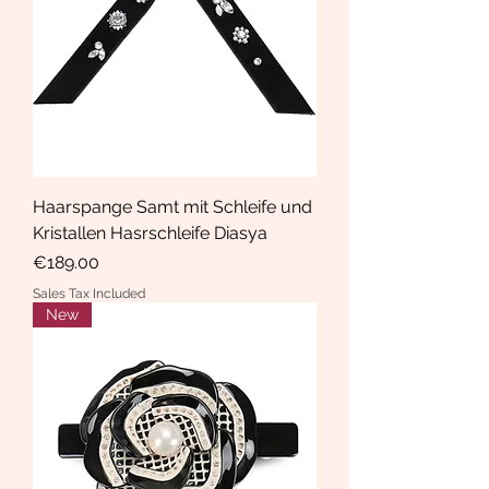
Haarspange Samt mit Schleife und
Kristallen Hasrschleife Diasya
Price
€189.00
Sales Tax Included
New