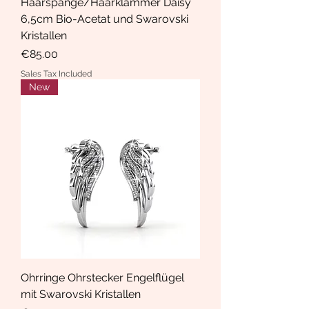
Haarspange/Haarklammer Daisy
6,5cm Bio-Acetat und Swarovski
Kristallen
Price
€85.00
Sales Tax Included
New
Ohrringe Ohrstecker Engelflügel
mit Swarovski Kristallen