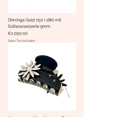
Ohrringe Gold 750 ( 18K) mit
Süßwasserperle 9mm
Price
€1,050.00
Sales Tax Included