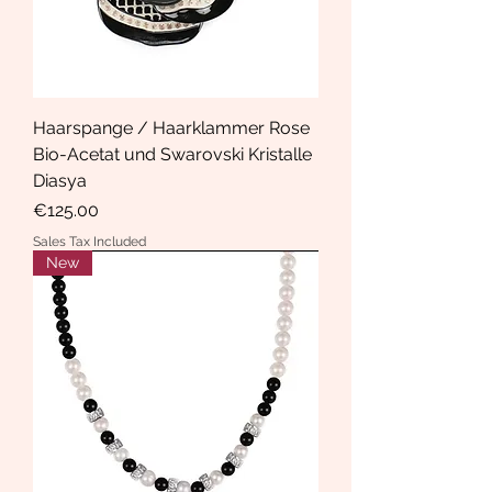
Haarspange / Haarklammer Rose
Bio-Acetat und Swarovski Kristalle
Diasya
Price
€125.00
Sales Tax Included
New