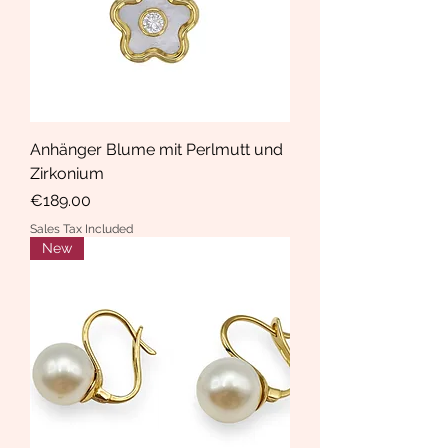
Anhänger Blume mit Perlmutt und
Zirkonium
Price
€189.00
Sales Tax Included
New