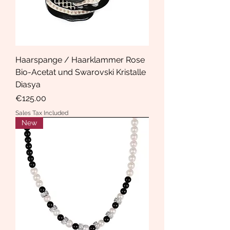
Haarspange / Haarklammer Rose
Bio-Acetat und Swarovski Kristalle
Diasya
Price
€125.00
Sales Tax Included
New