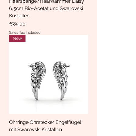
Haarspange/Haarklammer Daisy
6,5cm Bio-Acetat und Swarovski
Kristallen
Price
€85.00
Sales Tax Included
New
Ohrringe Ohrstecker Engelflügel
mit Swarovski Kristallen