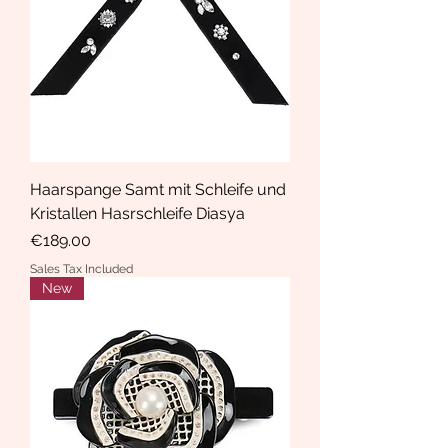
Haarspange Samt mit Schleife und
Kristallen Hasrschleife Diasya
Price
€189.00
Sales Tax Included
New