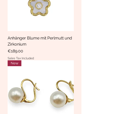
Anhänger Blume mit Perlmutt und
Zirkonium
Price
€189.00
Sales Tax Included
New