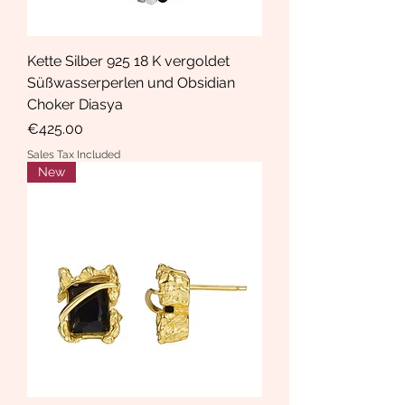
Kette Silber 925 18 K vergoldet
Süßwasserperlen und Obsidian
Choker Diasya
Price
€425.00
Sales Tax Included
New