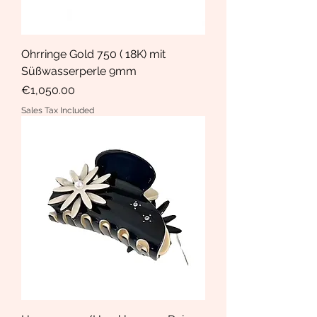
Ohrringe Gold 750 ( 18K) mit
Süßwasserperle 9mm
Price
€1,050.00
Sales Tax Included