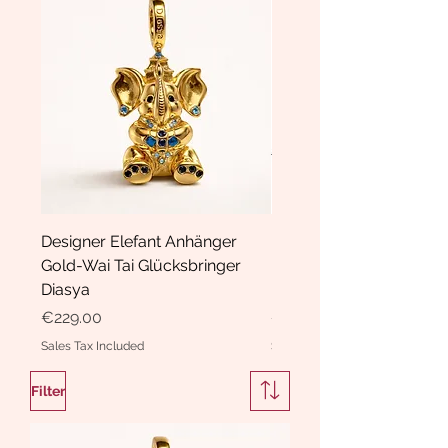
Designer Elefant Anhänger
Haarspange Samt mit Sc
Gold-Wai Tai Glücksbringer
und Kristallen Hasrschle
Diasya
Diasya
Price
Price
€229.00
€189.00
Sales Tax Included
Sales Tax Included
Filter