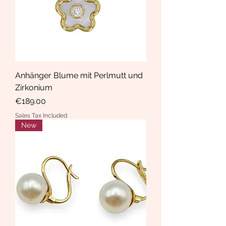
Anhänger Blume mit Perlmutt und
Zirkonium
Price
€189.00
Sales Tax Included
New