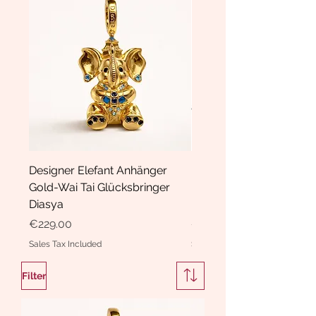
Designer Elefant Anhänger
Haarspange Samt mit Sc
Gold-Wai Tai Glücksbringer
und Kristallen Hasrschle
Diasya
Diasya
Price
Price
€229.00
€189.00
Sales Tax Included
Sales Tax Included
Filter