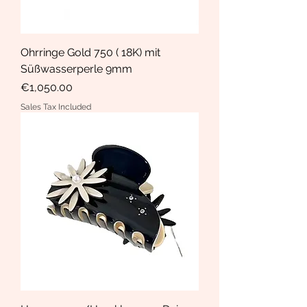
Ohrringe Gold 750 ( 18K) mit
Süßwasserperle 9mm
Price
€1,050.00
Sales Tax Included