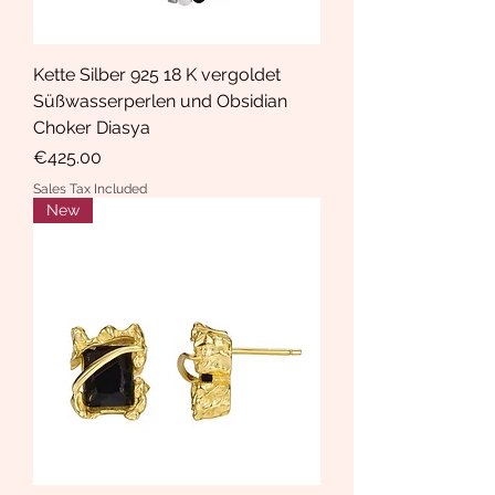
Kette Silber 925 18 K vergoldet
Süßwasserperlen und Obsidian
Choker Diasya
Price
€425.00
Sales Tax Included
New