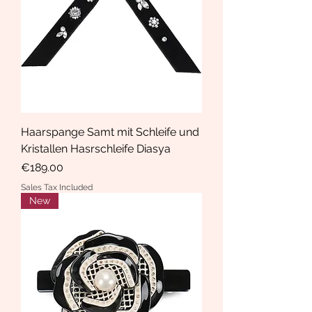
Haarspange Samt mit Schleife und
Kristallen Hasrschleife Diasya
Price
€189.00
Sales Tax Included
New