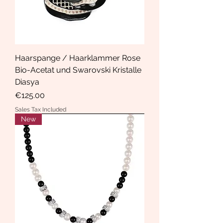
Haarspange / Haarklammer Rose
Bio-Acetat und Swarovski Kristalle
Diasya
Price
€125.00
Sales Tax Included
New