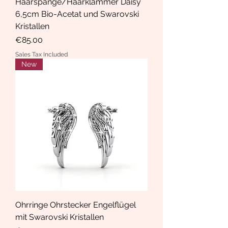
Haarspange/Haarklammer Daisy
6,5cm Bio-Acetat und Swarovski
Kristallen
Price
€85.00
Sales Tax Included
New
Ohrringe Ohrstecker Engelflügel
mit Swarovski Kristallen