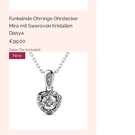
Funkelnde Ohrringe Ohrstecker
Mira mit Swarovski Kristallen
Diasya
Price
€99.00
Sales Tax Included
New