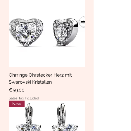
Ohrringe Ohrstecker Herz mit
Swarovski Kristallen
Price
€59.00
Sales Tax Included
New