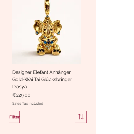
Designer Elefant Anhänger
Haarspange Samt mit Sc
Gold-Wai Tai Glücksbringer
und Kristallen Hasrschle
Diasya
Diasya
Price
Price
€229.00
€189.00
Sales Tax Included
Sales Tax Included
Filter