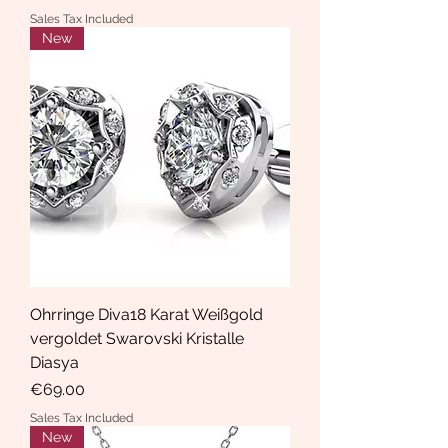
Sales Tax Included
New
Ohrringe Diva18 Karat Weißgold
vergoldet Swarovski Kristalle
Diasya
Price
€69.00
Sales Tax Included
New