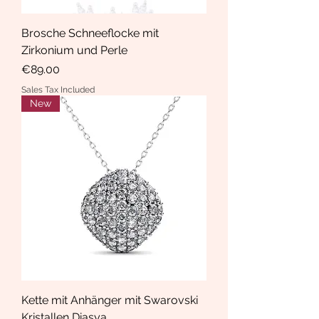
Brosche Schneeflocke mit
Zirkonium und Perle
Price
€89.00
Sales Tax Included
New
Kette mit Anhänger mit Swarovski
Kristallen Diasya