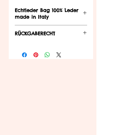
Echtleder Bag 100% Leder
made in Italy
Echtleder Umhängetasche
RÜCKGABERECHT
... können Sie diesen innerhalb der in
der Widerrufsbelehrung zu
entnehmenden Bedienungen an uns
zurück senden.