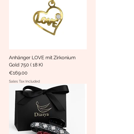
Anhänger LOVE mit Zirkonium
Gold 750 ( 18 K)
Price
€169.00
Sales Tax Included