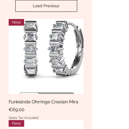
Load Previous
New
Funkelnde Ohrringe Creolen Mira
Price
€69.00
Sales Tax Included
New