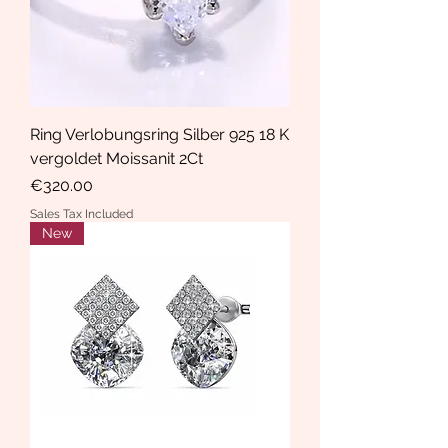
Ring Verlobungsring Silber 925 18 K
vergoldet Moissanit 2Ct
Price
€320.00
Sales Tax Included
New