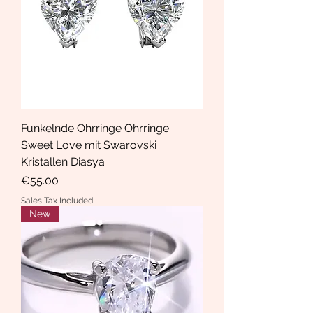
Funkelnde Ohrringe Ohrringe
Sweet Love mit Swarovski
Kristallen Diasya
Price
€55.00
Sales Tax Included
New