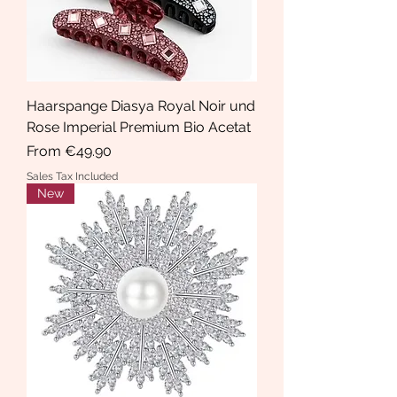
Haarspange Diasya Royal Noir und
Rose Imperial Premium Bio Acetat
Sale Price
From
€49.90
Sales Tax Included
New