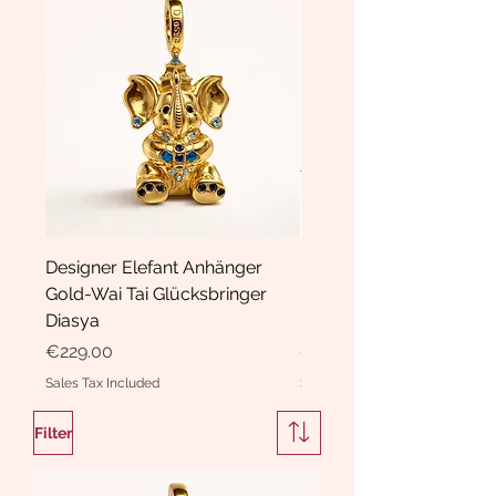
Designer Elefant Anhänger
Haarspange Samt mit Sc
Gold-Wai Tai Glücksbringer
und Kristallen Hasrschle
Diasya
Diasya
Price
Price
€229.00
€189.00
Sales Tax Included
Sales Tax Included
Filter