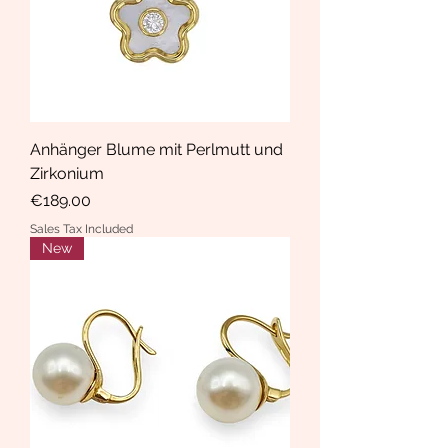
Anhänger Blume mit Perlmutt und
Zirkonium
Price
€189.00
Sales Tax Included
New