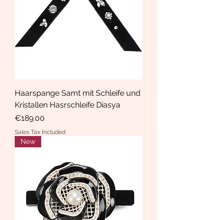
Haarspange Samt mit Schleife und
Kristallen Hasrschleife Diasya
Price
€189.00
Sales Tax Included
New