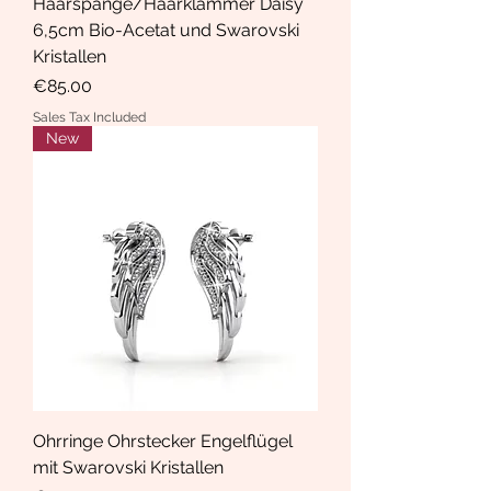
Haarspange/Haarklammer Daisy
6,5cm Bio-Acetat und Swarovski
Kristallen
Price
€85.00
Sales Tax Included
New
Ohrringe Ohrstecker Engelflügel
mit Swarovski Kristallen