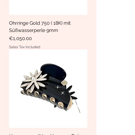
Ohrringe Gold 750 ( 18K) mit
Süßwasserperle 9mm
Price
€1,050.00
Sales Tax Included