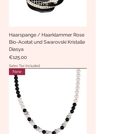
Haarspange / Haarklammer Rose
Bio-Acetat und Swarovski Kristalle
Diasya
Price
€125.00
Sales Tax Included
New