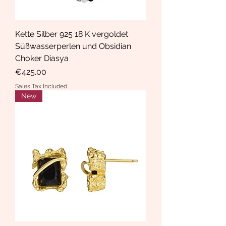
Kette Silber 925 18 K vergoldet
Süßwasserperlen und Obsidian
Choker Diasya
Price
€425.00
Sales Tax Included
New