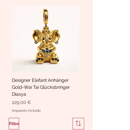
Designer Elefant Anhänger
Haarspange Samt mit Sc
Gold-Wai Tai Glücksbringer
und Kristallen Hasrschle
Diasya
Diasya
Precio
Precio
229,00 €
189,00 €
Impuesto incluido
Impuesto incluido
Filtro