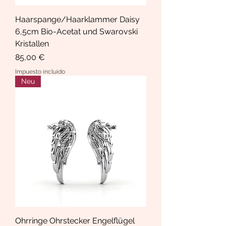
Haarspange/Haarklammer Daisy
6,5cm Bio-Acetat und Swarovski
Kristallen
Precio
85,00 €
Impuesto incluido
Neu
Ohrringe Ohrstecker Engelflügel