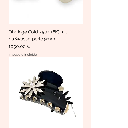
Ohrringe Gold 750 ( 18K) mit
Süßwasserperle 9mm
Precio
1050,00 €
Impuesto incluido