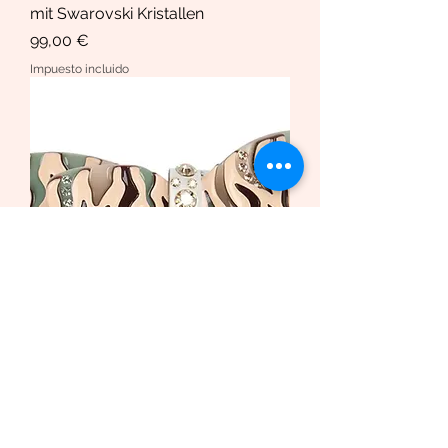
mit Swarovski Kristallen
Precio
99,00 €
Impuesto incluido
Haarspange African Butterfly
/Safari Bio-Acetat und Swarovski
Krista
Precio de oferta
Desde
169,00 €