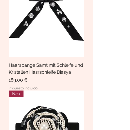
Haarspange Samt mit Schleife und
Kristallen Hasrschleife Diasya
Precio
189,00 €
Impuesto incluido
Neu