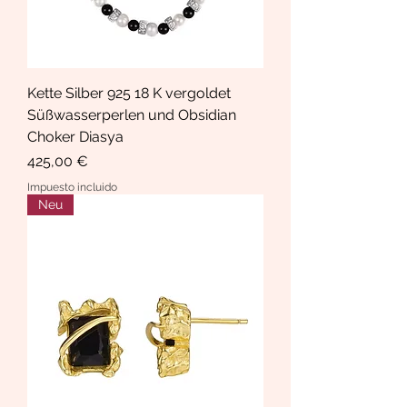
Kette Silber 925 18 K vergoldet
Süßwasserperlen und Obsidian
Choker Diasya
Precio
425,00 €
Impuesto incluido
Neu