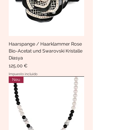
Haarspange / Haarklammer Rose
Bio-Acetat und Swarovski Kristalle
Diasya
Precio
125,00 €
Impuesto incluido
Neu