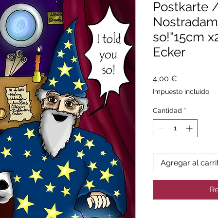
Postkarte 
Nostradamu
so!"15cm x
Ecker
Precio
4,00 €
Impuesto incluido
Cantidad
*
Agregar al carri
Re