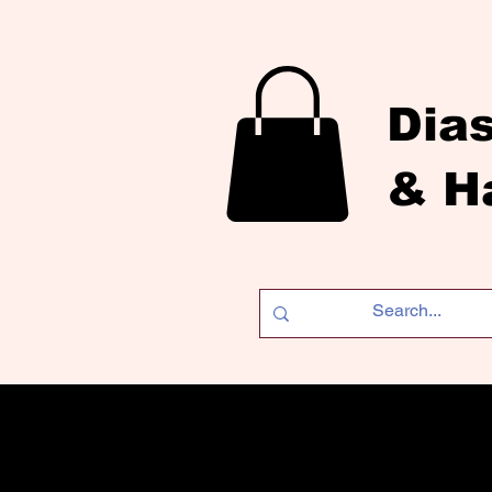
Dia
& H