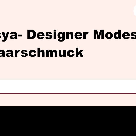
sya- Designer Mod
aarschmuck
Diasya