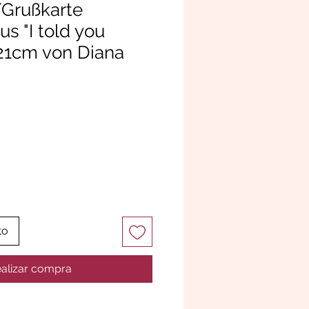
/Grußkarte
s "I told you
21cm von Diana
to
alizar compra