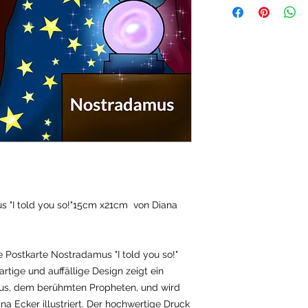
s "I told you so!"15cm x21cm von Diana
ge Postkarte Nostradamus "I told you so!"
artige und auffällige Design zeigt ein
us, dem berühmten Propheten, und wird
ana Ecker illustriert. Der hochwertige Druck