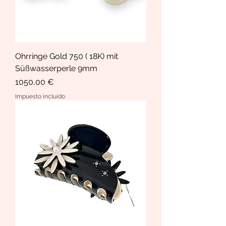
Ohrringe Gold 750 ( 18K) mit
Süßwasserperle 9mm
Precio
1050,00 €
Impuesto incluido