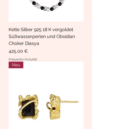
Kette Silber 925 18 K vergoldet
Süßwasserperlen und Obsidian
Choker Diasya
Precio
425,00 €
Impuesto incluido
Neu