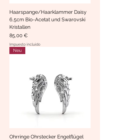
Haarspange/Haarklammer Daisy
6,5cm Bio-Acetat und Swarovski
Kristallen
Precio
85,00 €
Impuesto incluido
Neu
Ohrringe Ohrstecker Engelflügel