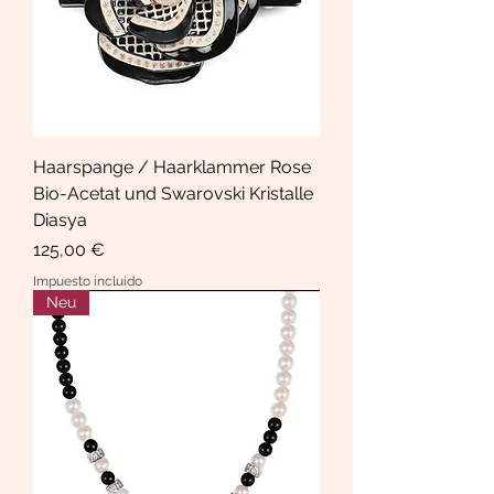
Haarspange / Haarklammer Rose
Bio-Acetat und Swarovski Kristalle
Diasya
Precio
125,00 €
Impuesto incluido
Neu