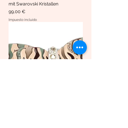
mit Swarovski Kristallen
Precio
99,00 €
Impuesto incluido
Haarspange African Butterfly
/Safari Bio-Acetat und Swarovski
Krista
Precio de oferta
Desde
169,00 €