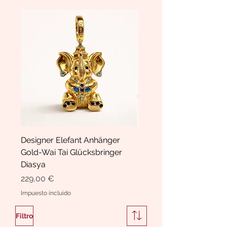
Designer Elefant Anhänger
Haarspange Samt mit Sc
Gold-Wai Tai Glücksbringer
und Kristallen Hasrschle
Diasya
Diasya
Precio
Precio
229,00 €
189,00 €
Impuesto incluido
Impuesto incluido
Filtro