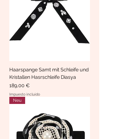
Haarspange Samt mit Schleife und
Kristallen Hasrschleife Diasya
Precio
189,00 €
Impuesto incluido
Neu