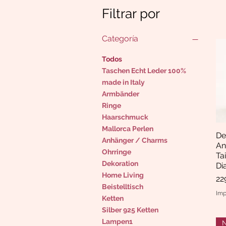
Filtrar por
Categoría
Todos
Taschen Echt Leder 100%
made in Italy
Armbänder
Ringe
Haarschmuck
Mallorca Perlen
De
Anhänger / Charms
An
Ohrringe
Ta
Dekoration
Di
Home Living
Pr
22
Beistelltisch
Imp
Ketten
Silber 925 Ketten
Lampen1