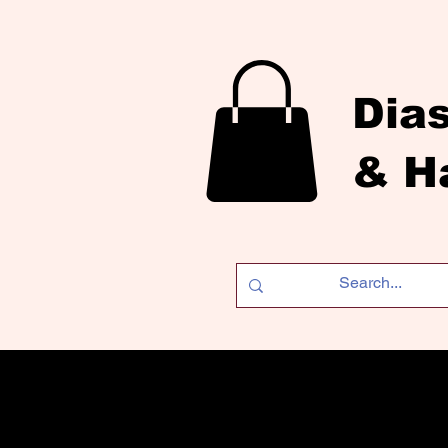
Dia
& H