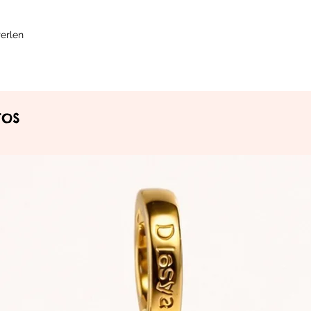
Perlen
tos