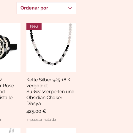
Ordenar por
Neu
/
Kette Silber 925 18 K
pida
Vista rápida
r Rose
vergoldet
nd
Süßwasserperlen und
stalle
Obsidian Choker
Diasya
Precio
425,00 €
o
Impuesto incluido