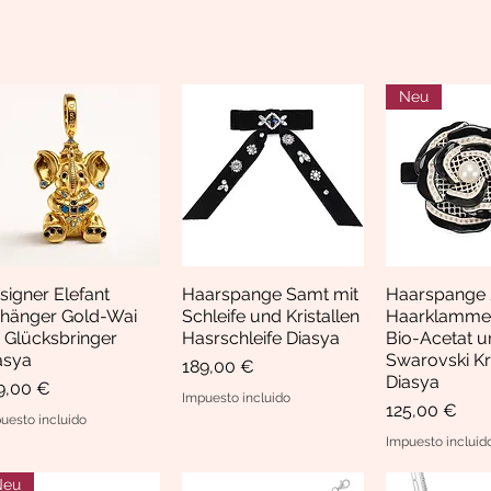
Neu
signer Elefant
Haarspange Samt mit
Haarspange 
Vista rápida
Vista rápida
Vista rá
hänger Gold-Wai
Schleife und Kristallen
Haarklamme
i Glücksbringer
Hasrschleife Diasya
Bio-Acetat u
asya
Swarovski Kri
Precio
189,00 €
Diasya
ecio
9,00 €
Impuesto incluido
Precio
125,00 €
uesto incluido
Impuesto incluid
Neu