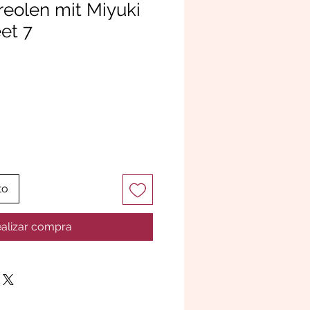
reolen mit Miyuki
et 7
to
alizar compra