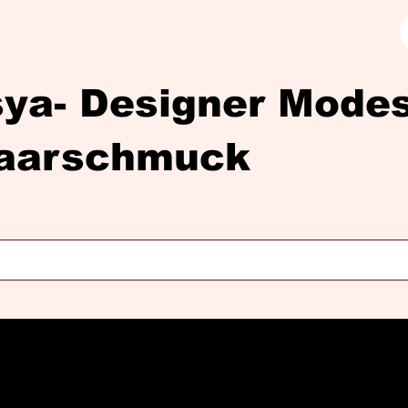
sya- Designer Mod
aarschmuck
Diasya