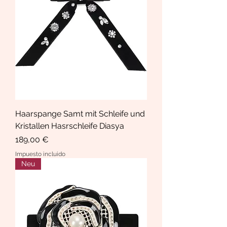
Haarspange Samt mit Schleife und
Kristallen Hasrschleife Diasya
Precio
189,00 €
Impuesto incluido
Neu