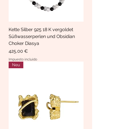
Kette Silber 925 18 K vergoldet
Süßwasserperlen und Obsidian
Choker Diasya
Precio
425,00 €
Impuesto incluido
Neu