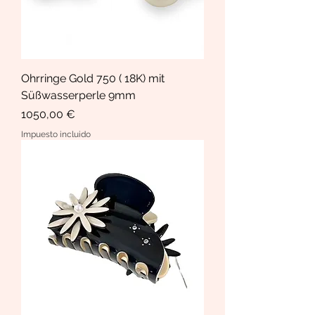
Ohrringe Gold 750 ( 18K) mit
Süßwasserperle 9mm
Precio
1050,00 €
Impuesto incluido