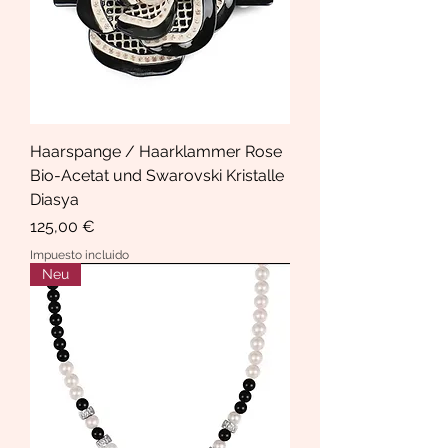
Haarspange / Haarklammer Rose
Bio-Acetat und Swarovski Kristalle
Diasya
Precio
125,00 €
Impuesto incluido
Neu