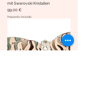
mit Swarovski Kristallen
Precio
99,00 €
Impuesto incluido
Haarspange African Butterfly
/Safari Bio-Acetat und Swarovski
Krista
Precio de oferta
Desde
169,00 €