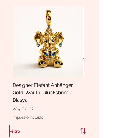
Designer Elefant Anhänger
Haarspange Samt mit Sc
Gold-Wai Tai Glücksbringer
und Kristallen Hasrschle
Diasya
Diasya
Precio
Precio
229,00 €
189,00 €
Impuesto incluido
Impuesto incluido
Filtro