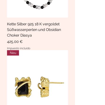
Kette Silber 925 18 K vergoldet
Süßwasserperlen und Obsidian
Choker Diasya
Precio
425,00 €
Impuesto incluido
Neu