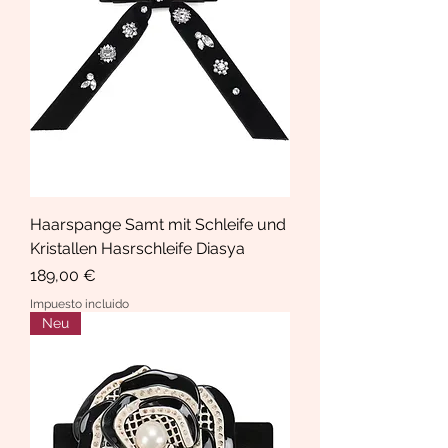
Haarspange Samt mit Schleife und
Kristallen Hasrschleife Diasya
Precio
189,00 €
Impuesto incluido
Neu