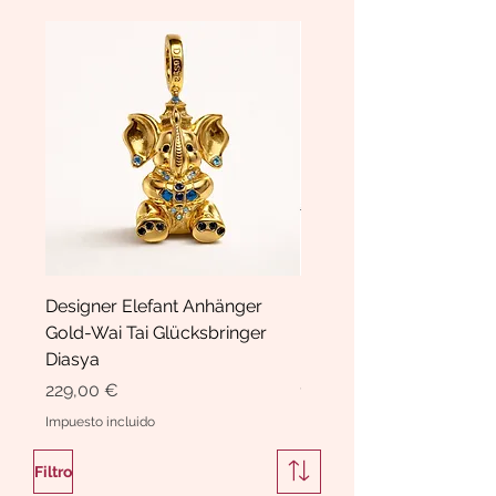
Designer Elefant Anhänger
Haarspange Samt mit Sc
Gold-Wai Tai Glücksbringer
und Kristallen Hasrschle
Diasya
Diasya
Precio
Precio
229,00 €
189,00 €
Impuesto incluido
Impuesto incluido
Filtro