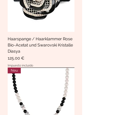
Haarspange / Haarklammer Rose
Bio-Acetat und Swarovski Kristalle
Diasya
Precio
125,00 €
Impuesto incluido
Neu