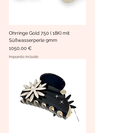
Ohrringe Gold 750 ( 18K) mit
Süßwasserperle 9mm
Precio
1050,00 €
Impuesto incluido