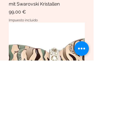
mit Swarovski Kristallen
Precio
99,00 €
Impuesto incluido
Haarspange African Butterfly
/Safari Bio-Acetat und Swarovski
Krista
Precio de oferta
Desde
169,00 €