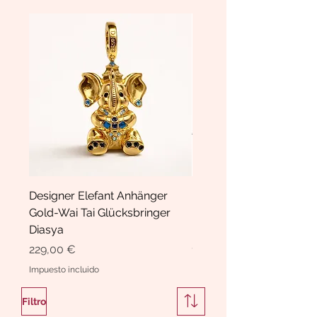
Designer Elefant Anhänger
Haarspange Samt mit Sc
Gold-Wai Tai Glücksbringer
und Kristallen Hasrschle
Diasya
Diasya
Precio
Precio
229,00 €
189,00 €
Impuesto incluido
Impuesto incluido
Filtro