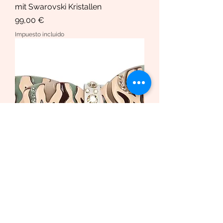
mit Swarovski Kristallen
Precio
99,00 €
Impuesto incluido
Haarspange African Butterfly
/Safari Bio-Acetat und Swarovski
Krista
Precio de oferta
Desde
169,00 €