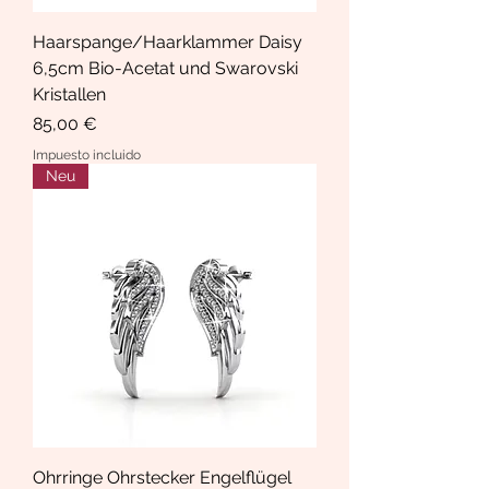
Haarspange/Haarklammer Daisy
6,5cm Bio-Acetat und Swarovski
Kristallen
Precio
85,00 €
Impuesto incluido
Neu
Ohrringe Ohrstecker Engelflügel