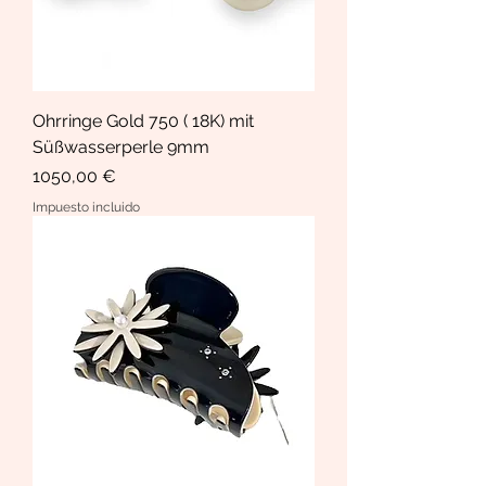
Ohrringe Gold 750 ( 18K) mit
Süßwasserperle 9mm
Precio
1050,00 €
Impuesto incluido