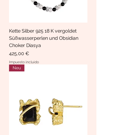
Kette Silber 925 18 K vergoldet
Süßwasserperlen und Obsidian
Choker Diasya
Precio
425,00 €
Impuesto incluido
Neu