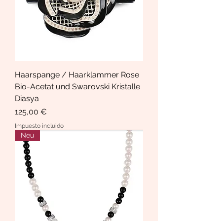
Haarspange / Haarklammer Rose
Bio-Acetat und Swarovski Kristalle
Diasya
Precio
125,00 €
Impuesto incluido
Neu