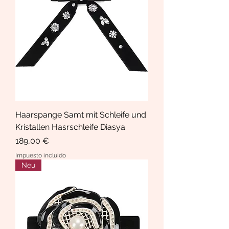
Haarspange Samt mit Schleife und
Kristallen Hasrschleife Diasya
Precio
189,00 €
Impuesto incluido
Neu