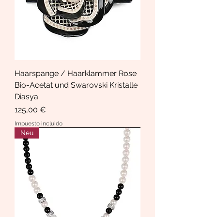
Haarspange / Haarklammer Rose
Bio-Acetat und Swarovski Kristalle
Diasya
Precio
125,00 €
Impuesto incluido
Neu