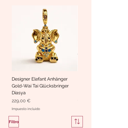
Designer Elefant Anhänger
Haarspange Samt mit Sc
Gold-Wai Tai Glücksbringer
und Kristallen Hasrschle
Diasya
Diasya
Precio
Precio
229,00 €
189,00 €
Impuesto incluido
Impuesto incluido
Filtro