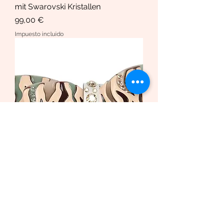
mit Swarovski Kristallen
Precio
99,00 €
Impuesto incluido
Haarspange African Butterfly
/Safari Bio-Acetat und Swarovski
Krista
Precio de oferta
Desde
169,00 €