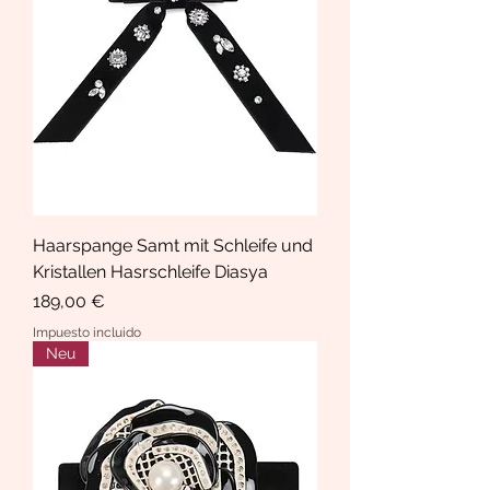
Haarspange Samt mit Schleife und
Kristallen Hasrschleife Diasya
Precio
189,00 €
Impuesto incluido
Neu