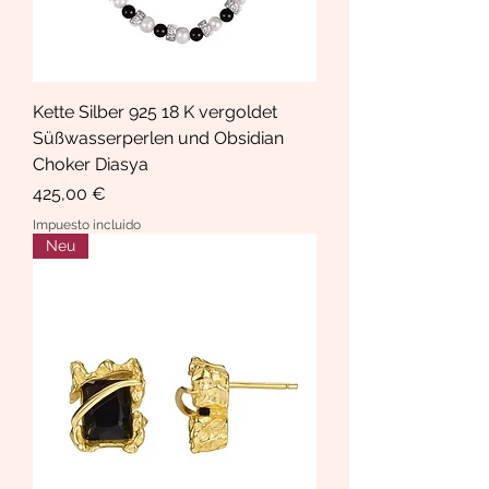
Kette Silber 925 18 K vergoldet
Süßwasserperlen und Obsidian
Choker Diasya
Precio
425,00 €
Impuesto incluido
Neu