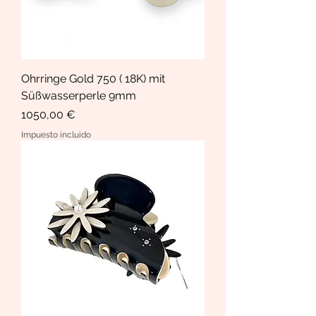
Ohrringe Gold 750 ( 18K) mit
Süßwasserperle 9mm
Precio
1050,00 €
Impuesto incluido