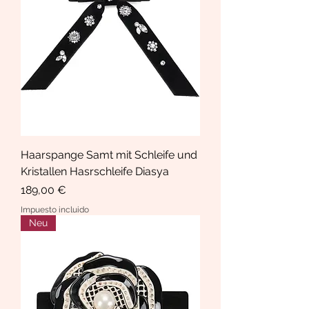
Haarspange Samt mit Schleife und
Kristallen Hasrschleife Diasya
Precio
189,00 €
Impuesto incluido
Neu