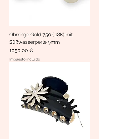
Ohrringe Gold 750 ( 18K) mit
Süßwasserperle 9mm
Precio
1050,00 €
Impuesto incluido