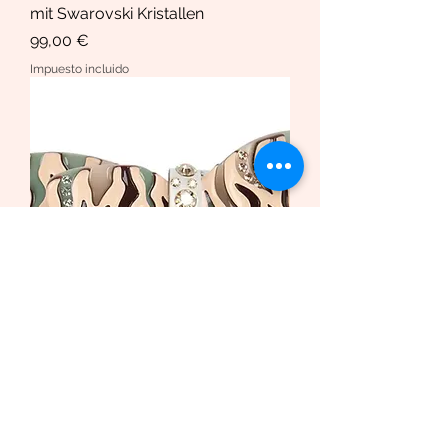
mit Swarovski Kristallen
Precio
99,00 €
Impuesto incluido
Haarspange African Butterfly
/Safari Bio-Acetat und Swarovski
Krista
Precio de oferta
Desde
169,00 €