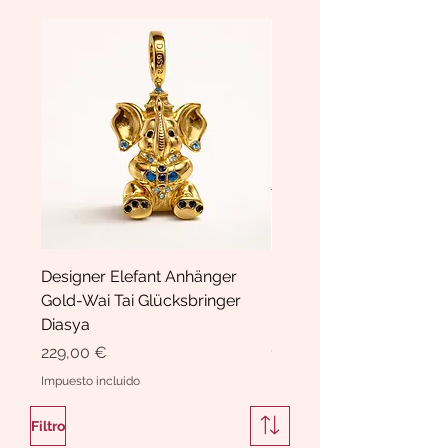
Designer Elefant Anhänger
Haarspange Samt mit Sc
Gold-Wai Tai Glücksbringer
und Kristallen Hasrschle
Diasya
Diasya
Precio
Precio
229,00 €
189,00 €
Impuesto incluido
Impuesto incluido
Filtro