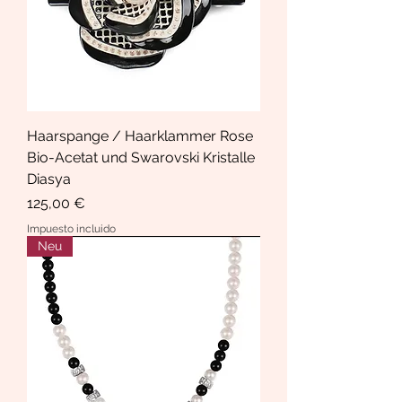
Haarspange / Haarklammer Rose
Bio-Acetat und Swarovski Kristalle
Diasya
Precio
125,00 €
Impuesto incluido
Neu