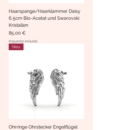
Haarspange/Haarklammer Daisy
6,5cm Bio-Acetat und Swarovski
Kristallen
Precio
85,00 €
Impuesto incluido
Neu
Ohrringe Ohrstecker Engelflügel