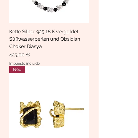
Kette Silber 925 18 K vergoldet
Süßwasserperlen und Obsidian
Choker Diasya
Precio
425,00 €
Impuesto incluido
Neu