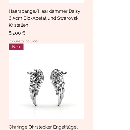
Haarspange/Haarklammer Daisy
6,5cm Bio-Acetat und Swarovski
Kristallen
Precio
85,00 €
Impuesto incluido
Neu
Ohrringe Ohrstecker Engelflügel