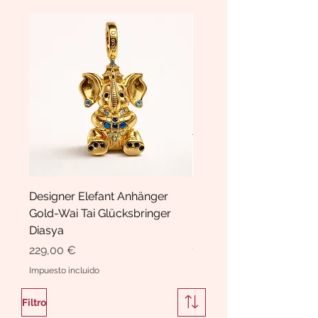
Designer Elefant Anhänger
Haarspange Samt mit Sc
Gold-Wai Tai Glücksbringer
und Kristallen Hasrschle
Diasya
Diasya
Precio
Precio
229,00 €
189,00 €
Impuesto incluido
Impuesto incluido
Filtro