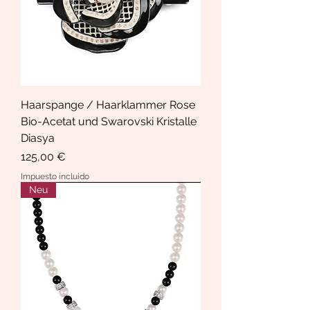
Haarspange / Haarklammer Rose
Bio-Acetat und Swarovski Kristalle
Diasya
Precio
125,00 €
Impuesto incluido
Neu