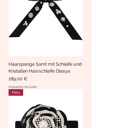
Haarspange Samt mit Schleife und
Kristallen Hasrschleife Diasya
Precio
189,00 €
Impuesto incluido
Neu