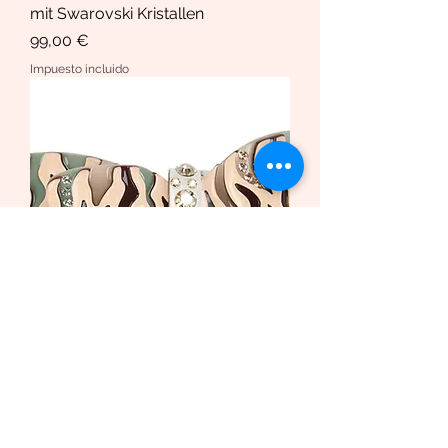
mit Swarovski Kristallen
Precio
99,00 €
Impuesto incluido
Haarspange African Butterfly
/Safari Bio-Acetat und Swarovski
Krista
Precio de oferta
Desde
169,00 €