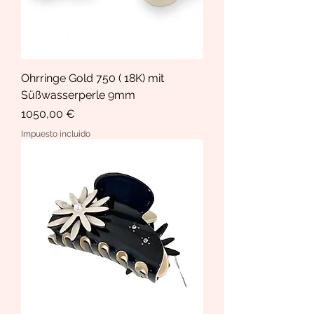
Ohrringe Gold 750 ( 18K) mit
Süßwasserperle 9mm
Precio
1050,00 €
Impuesto incluido