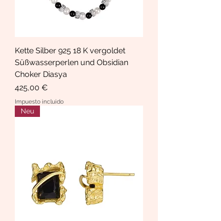
Kette Silber 925 18 K vergoldet
Süßwasserperlen und Obsidian
Choker Diasya
Precio
425,00 €
Impuesto incluido
Neu