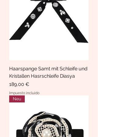
Haarspange Samt mit Schleife und
Kristallen Hasrschleife Diasya
Precio
189,00 €
Impuesto incluido
Neu