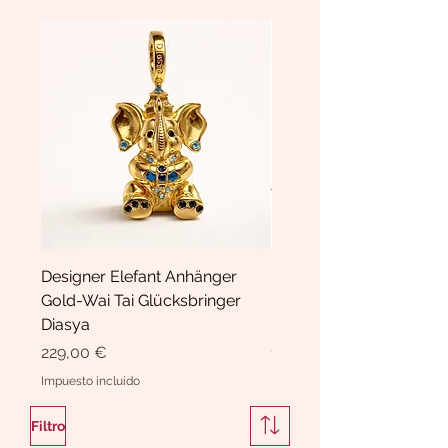
Designer Elefant Anhänger
Haarspange Samt mit Sc
Gold-Wai Tai Glücksbringer
und Kristallen Hasrschle
Diasya
Diasya
Precio
Precio
229,00 €
189,00 €
Impuesto incluido
Impuesto incluido
Filtro