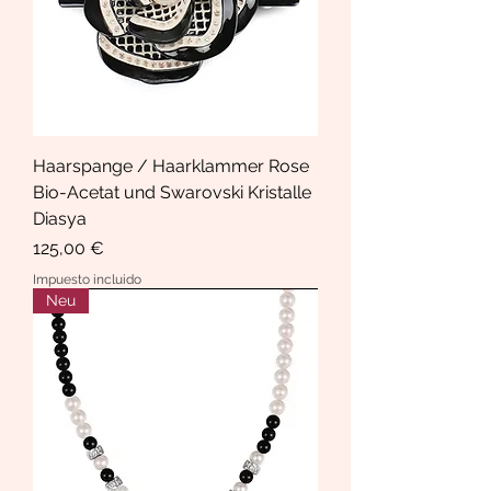
Haarspange / Haarklammer Rose
Bio-Acetat und Swarovski Kristalle
Diasya
Precio
125,00 €
Impuesto incluido
Neu