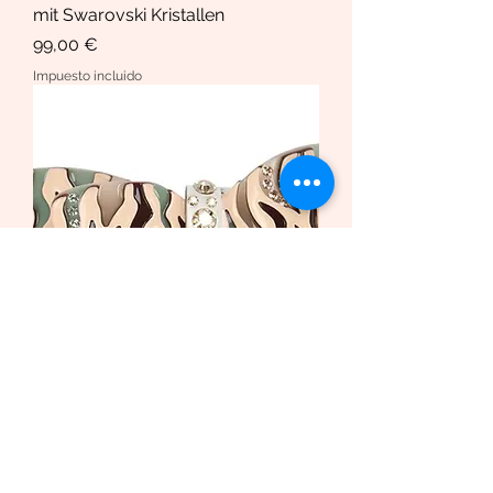
mit Swarovski Kristallen
Precio
99,00 €
Impuesto incluido
Haarspange African Butterfly
/Safari Bio-Acetat und Swarovski
Krista
Precio de oferta
Desde
169,00 €