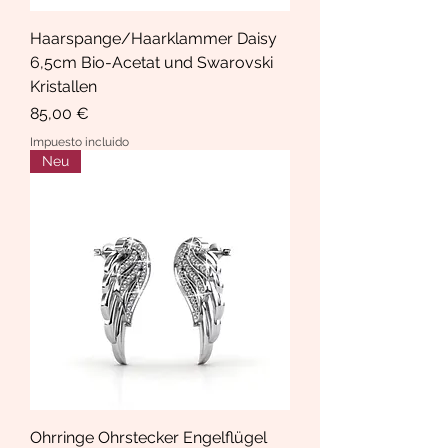
Haarspange/Haarklammer Daisy
6,5cm Bio-Acetat und Swarovski
Kristallen
Precio
85,00 €
Impuesto incluido
Neu
Ohrringe Ohrstecker Engelflügel