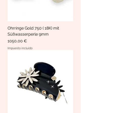
Ohrringe Gold 750 ( 18K) mit
Süßwasserperle 9mm
Precio
1050,00 €
Impuesto incluido