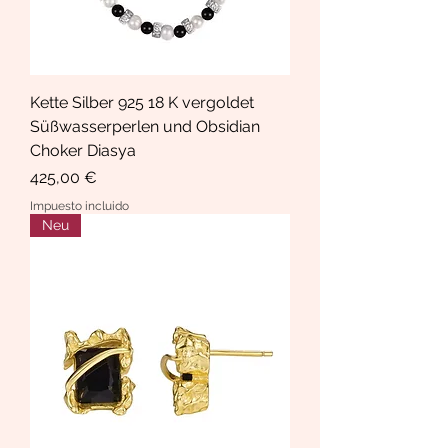
Kette Silber 925 18 K vergoldet
Süßwasserperlen und Obsidian
Choker Diasya
Precio
425,00 €
Impuesto incluido
Neu